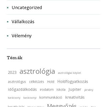
Uncategorized
Vállalkozás
Vélemény
Témák
asztrológia
2023
asztrológiai képlet
Holdfogyatkozás
asztrológus
célkitűzés
Hold
időgazdálkodás
Jupiter
irodalom
iskola
járvány
kreativitás
kommunikáció
karácsony
karácsonyi
Meggyőzés
kreatív írás