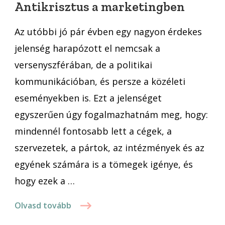
Antikrisztus a marketingben
meg
az
Az utóbbi jó pár évben egy nagyon érdekes
Antikrisztus
jelenség harapózott el nemcsak a
a
versenyszférában, de a politikai
marketingben
kommunikációban, és persze a közéleti
eseményekben is. Ezt a jelenséget
egyszerűen úgy fogalmazhatnám meg, hogy:
mindennél fontosabb lett a cégek, a
szervezetek, a pártok, az intézmények és az
egyének számára is a tömegek igénye, és
hogy ezek a …
Olvasd tovább