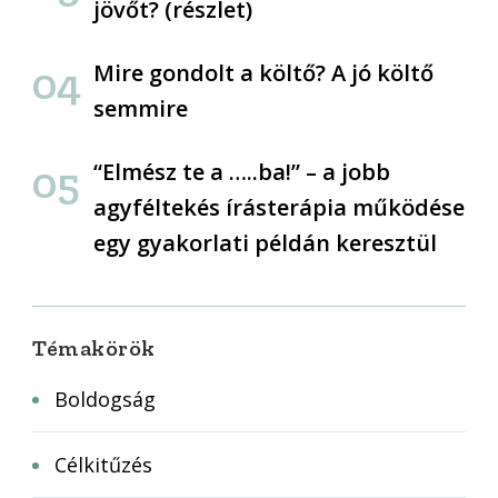
jövőt? (részlet)
Mire gondolt a költő? A jó költő
semmire
“Elmész te a …..ba!” – a jobb
agyféltekés írásterápia működése
egy gyakorlati példán keresztül
Témakörök
Boldogság
Célkitűzés