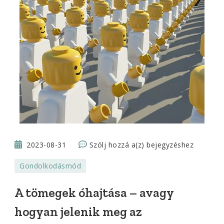
A
2023-08-31
Szólj hozzá a(z)
bejegyzéshez
tömegek
Gondolkodásmód
óhajtása
–
A tömegek óhajtása – avagy
avagy
hogyan jelenik meg az
hogyan
jelenik