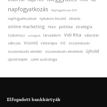
Magyar Péter
média
Nap
napfogyatkozás
Napfogyatkozás 2024
napfogyatkozások
nyilvános beszéd
oktatás
online marketing
politika
stratégia
Plútó
Vidi Rita
Szaturnusz
társadalom
választás
szövegírás
Vízöntő
író
változás
írásterápia
összeesküvés
újhold
összeesküvés-elmélet
összeesküvés-elméletek
újhold képlet
üzleti asztrológia
Elfogadott bankkártyák