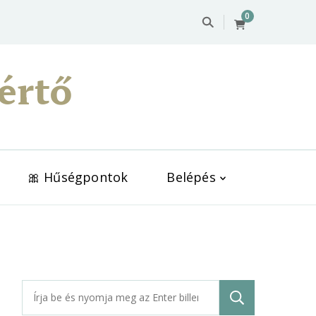
0
értő
🎀 Hűségpontok
Belépés
Keresés: