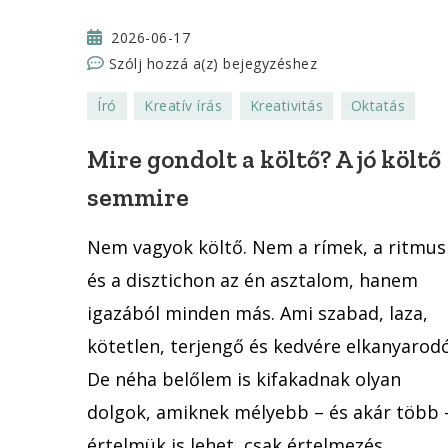
2026-06-17
Mire
Szólj hozzá a(z)
bejegyzéshez
gondolt
Író
Kreatív írás
Kreativitás
Oktatás
a
költő?
Mire gondolt a költő? A jó költő
A
semmire
jó
költő
Nem vagyok költő. Nem a rímek, a ritmus
semmire
és a disztichon az én asztalom, hanem
igazából minden más. Ami szabad, laza,
kötetlen, terjengő és kedvére elkanyarodó
De néha belőlem is kifakadnak olyan
dolgok, amiknek mélyebb – és akár több 
értelmük is lehet, csak értelmezés,