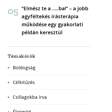
“Elmész te a …..ba!” – a jobb
agyféltekés írásterápia
működése egy gyakorlati
példán keresztül
Témakörök
Boldogság
Célkitűzés
Csillagokba írva
Életmód