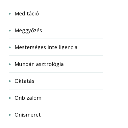
Meditáció
Meggyőzés
Mesterséges Intelligencia
Mundán asztrológia
Oktatás
Önbizalom
Önismeret