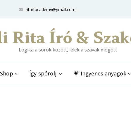
ritartacademy@gmail.com
i Rita Író & Szak
Logika a sorok között, lélek a szavak mögött
Shop
Így spórolj!
💗 Ingyenes anyagok