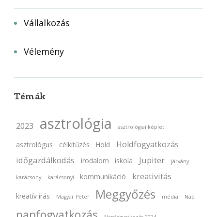
Vállalkozás
Vélemény
Témák
asztrológia
2023
asztrológiai képlet
Holdfogyatkozás
asztrológus
célkitűzés
Hold
időgazdálkodás
Jupiter
irodalom
iskola
járvány
kreativitás
kommunikáció
karácsony
karácsonyi
Meggyőzés
kreatív írás
Magyar Péter
média
Nap
napfogyatkozás