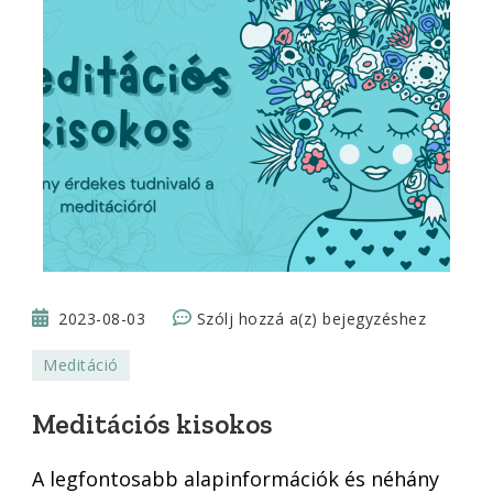
Meditációs
2023-08-03
Szólj hozzá a(z)
bejegyzéshez
kisokos
Meditáció
Meditációs kisokos
A legfontosabb alapinformációk és néhány