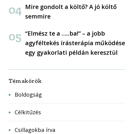
Mire gondolt a költő? A jó költő
semmire
“Elmész te a …..ba!” – a jobb
agyféltekés írásterápia működése
egy gyakorlati példán keresztül
Témakörök
Boldogság
Célkitűzés
Csillagokba írva