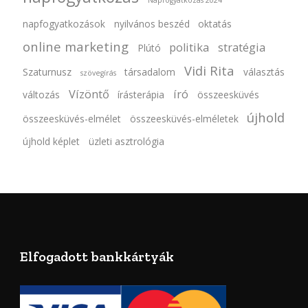
Napfogyatkozás 2024
napfogyatkozások
nyilvános beszéd
oktatás
online marketing
politika
stratégia
Plútó
Vidi Rita
Szaturnusz
társadalom
választás
szövegírás
Vízöntő
író
változás
írásterápia
összeesküvés
újhold
összeesküvés-elmélet
összeesküvés-elméletek
újhold képlet
üzleti asztrológia
Elfogadott bankkártyák