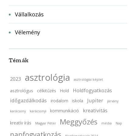
Vállalkozás
Vélemény
Témák
asztrológia
2023
asztrológiai képlet
Holdfogyatkozás
asztrológus
célkitűzés
Hold
időgazdálkodás
Jupiter
irodalom
iskola
járvány
kreativitás
kommunikáció
karácsony
karácsonyi
Meggyőzés
kreatív írás
Magyar Péter
média
Nap
napfogyatkozás