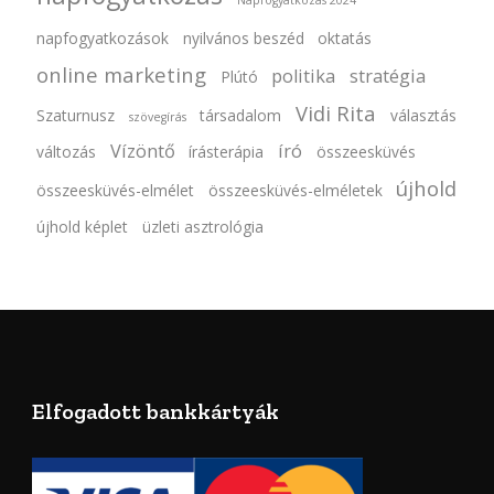
Napfogyatkozás 2024
napfogyatkozások
nyilvános beszéd
oktatás
online marketing
politika
stratégia
Plútó
Vidi Rita
Szaturnusz
társadalom
választás
szövegírás
Vízöntő
író
változás
írásterápia
összeesküvés
újhold
összeesküvés-elmélet
összeesküvés-elméletek
újhold képlet
üzleti asztrológia
Elfogadott bankkártyák