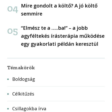
Mire gondolt a költő? A jó költő
semmire
“Elmész te a …..ba!” – a jobb
agyféltekés írásterápia működése
egy gyakorlati példán keresztül
Témakörök
Boldogság
Célkitűzés
Csillagokba írva