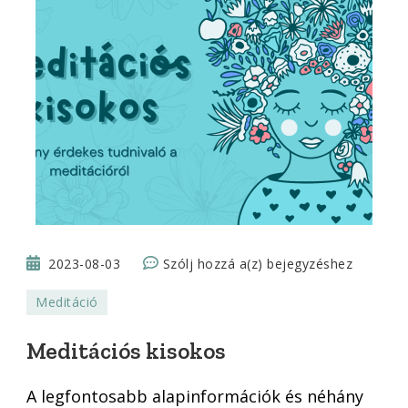
Meditációs
2023-08-03
Szólj hozzá a(z)
bejegyzéshez
kisokos
Meditáció
Meditációs kisokos
A legfontosabb alapinformációk és néhány