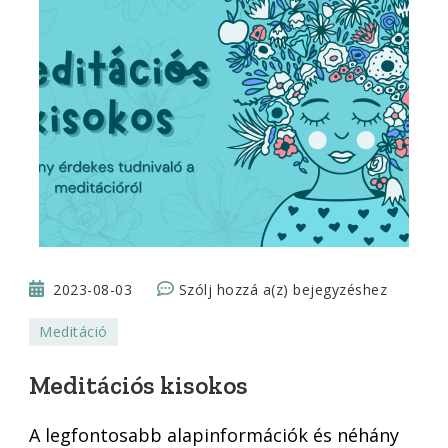
Meditációs
2023-08-03
Szólj hozzá a(z)
bejegyzéshez
kisokos
Meditáció
Meditációs kisokos
A legfontosabb alapinformációk és néhány