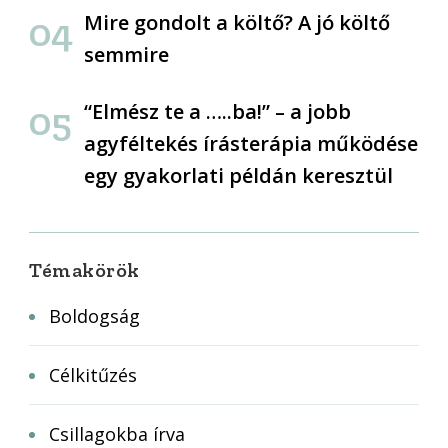
Mire gondolt a költő? A jó költő
semmire
“Elmész te a …..ba!” – a jobb
agyféltekés írásterápia működése
egy gyakorlati példán keresztül
Témakörök
Boldogság
Célkitűzés
Csillagokba írva