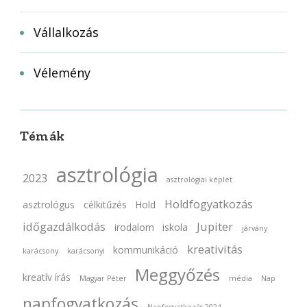
Vállalkozás
Vélemény
Témák
asztrológia
2023
asztrológiai képlet
Holdfogyatkozás
asztrológus
célkitűzés
Hold
időgazdálkodás
Jupiter
irodalom
iskola
járvány
kreativitás
kommunikáció
karácsony
karácsonyi
Meggyőzés
kreatív írás
Magyar Péter
média
Nap
napfogyatkozás