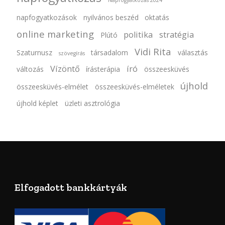
Napfogyatkozás 2024
napfogyatkozások
nyilvános beszéd
oktatás
online marketing
politika
stratégia
Plútó
Vidi Rita
Szaturnusz
társadalom
választás
szövegírás
Vízöntő
író
változás
írásterápia
összeesküvés
újhold
összeesküvés-elmélet
összeesküvés-elméletek
újhold képlet
üzleti asztrológia
Elfogadott bankkártyák