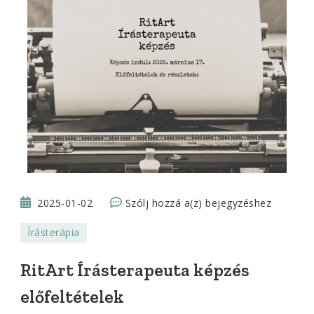
RitArt
2025-01-02
Szólj hozzá a(z)
bejegyzéshez
Írásterapeuta
Írásterápia
képzés
előfeltételek
RitArt Írásterapeuta képzés
előfeltételek