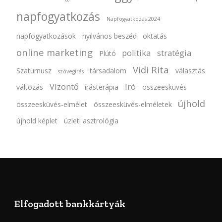
napfogyatkozás
Napfogyatkozás 2024
napfogyatkozások
nyilvános beszéd
oktatás
online marketing
politika
stratégia
Plútó
Vidi Rita
Szaturnusz
társadalom
választás
szövegírás
Vízöntő
író
változás
írásterápia
összeesküvés
újhold
összeesküvés-elmélet
összeesküvés-elméletek
újhold képlet
üzleti asztrológia
Elfogadott bankkártyák