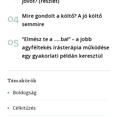
jövőt? (részlet)
Mire gondolt a költő? A jó költő
semmire
“Elmész te a …..ba!” – a jobb
agyféltekés írásterápia működése
egy gyakorlati példán keresztül
Témakörök
Boldogság
Célkitűzés