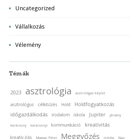
Uncategorized
Vállalkozás
Vélemény
Témák
asztrológia
2023
asztrológiai képlet
Holdfogyatkozás
asztrológus
célkitűzés
Hold
időgazdálkodás
Jupiter
irodalom
iskola
járvány
kreativitás
kommunikáció
karácsony
karácsonyi
Meggyőzés
kreatív írás
Magyar Péter
média
Nap