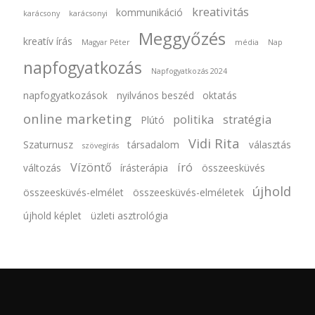
kreativitás
kommunikáció
karácsony
karácsonyi
Meggyőzés
kreatív írás
Magyar Péter
média
Nap
napfogyatkozás
Napfogyatkozás 2024
napfogyatkozások
nyilvános beszéd
oktatás
online marketing
politika
stratégia
Plútó
Vidi Rita
Szaturnusz
társadalom
választás
szövegírás
Vízöntő
író
változás
írásterápia
összeesküvés
újhold
összeesküvés-elmélet
összeesküvés-elméletek
újhold képlet
üzleti asztrológia