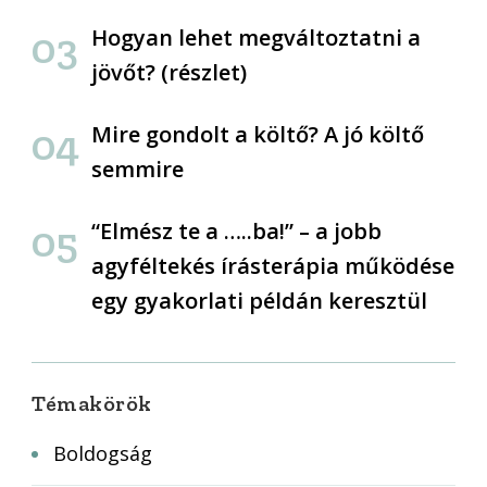
Hogyan lehet megváltoztatni a
jövőt? (részlet)
Mire gondolt a költő? A jó költő
semmire
“Elmész te a …..ba!” – a jobb
agyféltekés írásterápia működése
egy gyakorlati példán keresztül
Témakörök
Boldogság