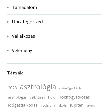
Társadalom
Uncategorized
Vállalkozás
Vélemény
Témák
asztrológia
2023
asztrológiai képlet
Holdfogyatkozás
asztrológus
célkitűzés
Hold
időgazdálkodás
Jupiter
irodalom
iskola
járvány