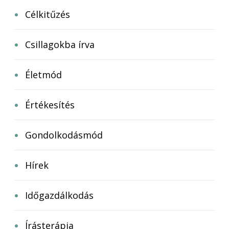
Célkitűzés
Csillagokba írva
Életmód
Értékesítés
Gondolkodásmód
Hírek
Időgazdálkodás
Írásterápia