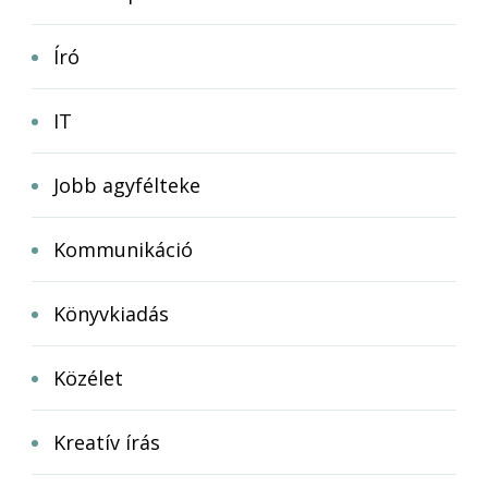
Író
IT
Jobb agyfélteke
Kommunikáció
Könyvkiadás
Közélet
Kreatív írás