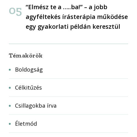
“Elmész te a …..ba!” – a jobb
agyféltekés írásterápia működése
egy gyakorlati példán keresztül
Témakörök
Boldogság
Célkitűzés
Csillagokba írva
Életmód