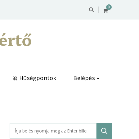
0
értő
🎀 Hűségpontok
Belépés
Keresés: