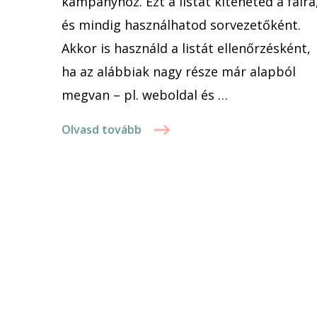
kampányhoz. Ezt a listát kiteheted a falra
és mindig használhatod sorvezetőként.
Akkor is használd a listát ellenőrzésként,
ha az alábbiak nagy része már alapból
megvan – pl. weboldal és …
Olvasd tovább