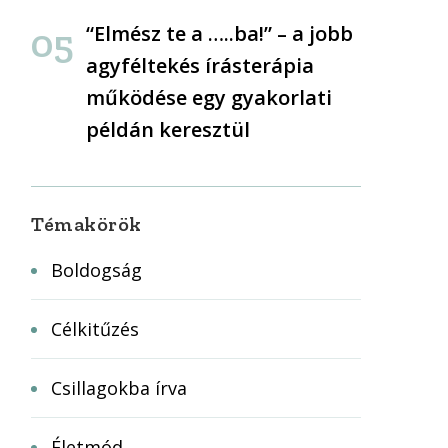
“Elmész te a …..ba!” – a jobb
agyféltekés írásterápia
működése egy gyakorlati
példán keresztül
Témakörök
Boldogság
Célkitűzés
Csillagokba írva
Életmód