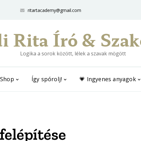
ritartacademy@gmail.com
i Rita Író & Szak
Logika a sorok között, lélek a szavak mögött
Shop
Így spórolj!
💗 Ingyenes anyagok
felépítése