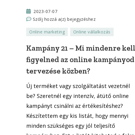
2023-07-07
Kampány
Szólj hozzá a(z)
bejegyzéshez
21
Online marketing
Online vállalkozás
–
Mi
Kampány 21 – Mi mindenre kel
mindenre
figyelned az online kampányod
kell
figyelned
tervezése közben?
az
online
Új terméket vagy szolgáltatást vezetnél
kampányod
be? Szeretnél egy intenzív, átütő online
tervezése
kampányt csinálni az értékesítéshez?
közben?
Készítettem egy kis listát, hogy mennyi
minden szükséges egy jól teljesítő