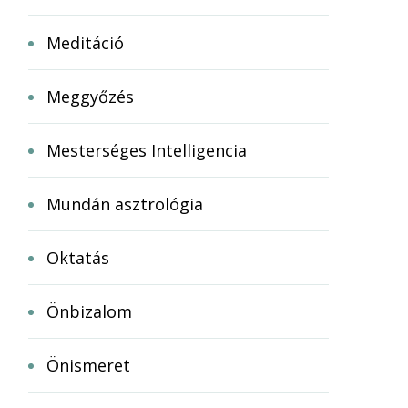
Meditáció
Meggyőzés
Mesterséges Intelligencia
Mundán asztrológia
Oktatás
Önbizalom
Önismeret