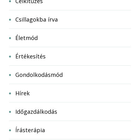
Célkitűzés
Csillagokba írva
Életmód
Értékesítés
Gondolkodásmód
Hírek
Időgazdálkodás
Írásterápia