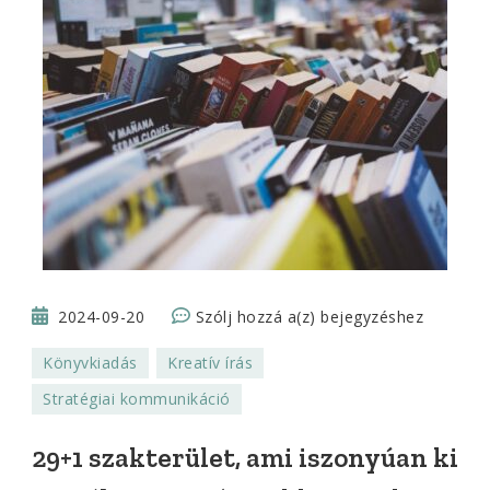
29+1
2024-09-20
Szólj hozzá a(z)
bejegyzéshez
szakterület,
Könyvkiadás
Kreatív írás
ami
Stratégiai kommunikáció
iszonyúan
ki
29+1 szakterület, ami iszonyúan ki
van
éhezve