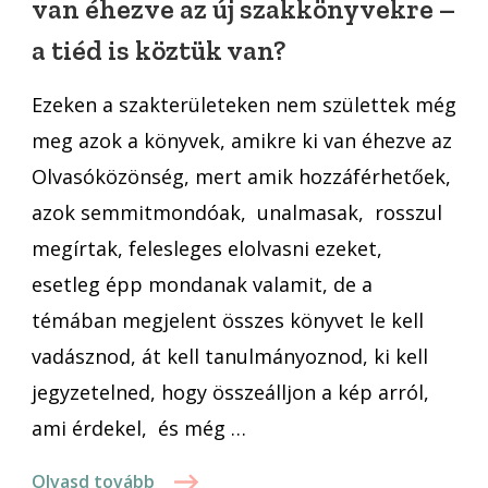
van éhezve az új szakkönyvekre –
az
a tiéd is köztük van?
új
szakkönyvekre
Ezeken a szakterületeken nem születtek még
–
meg azok a könyvek, amikre ki van éhezve az
a
tiéd
Olvasóközönség, mert amik hozzáférhetőek,
is
azok semmitmondóak, unalmasak, rosszul
köztük
megírtak, felesleges elolvasni ezeket,
van?
esetleg épp mondanak valamit, de a
témában megjelent összes könyvet le kell
vadásznod, át kell tanulmányoznod, ki kell
jegyzetelned, hogy összeálljon a kép arról,
ami érdekel, és még …
Olvasd tovább