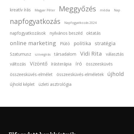
Meggyőzés
kreatív írás
Magyar Péter
média
Nap
napfogyatkozás
Napfogyatkozás 2024
napfogyatkozások
nyilvános beszéd
oktatás
online marketing
politika
stratégia
Plútó
Vidi Rita
Szaturnusz
társadalom
választás
szövegírás
Vízöntő
író
változás
írásterápia
összeesküvés
újhold
összeesküvés-elmélet
összeesküvés-elméletek
újhold képlet
üzleti asztrológia