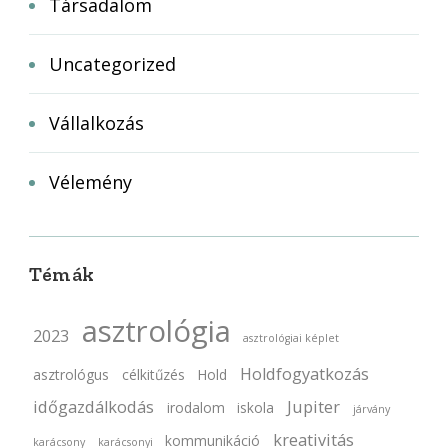
Társadalom
Uncategorized
Vállalkozás
Vélemény
Témák
asztrológia
2023
asztrológiai képlet
Holdfogyatkozás
asztrológus
célkitűzés
Hold
időgazdálkodás
Jupiter
irodalom
iskola
járvány
kreativitás
kommunikáció
karácsony
karácsonyi