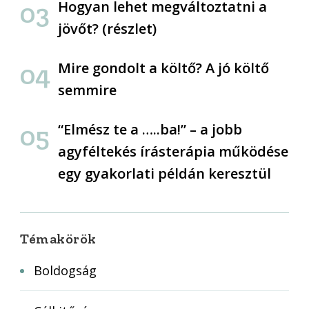
Hogyan lehet megváltoztatni a
jövőt? (részlet)
Mire gondolt a költő? A jó költő
semmire
“Elmész te a …..ba!” – a jobb
agyféltekés írásterápia működése
egy gyakorlati példán keresztül
Témakörök
Boldogság