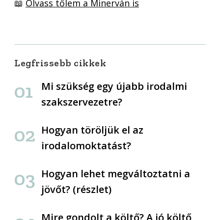
📖
Olvass tőlem a Minerván is
Legfrissebb cikkek
Mi szükség egy újabb irodalmi
szakszervezetre?
Hogyan töröljük el az
irodalomoktatást?
Hogyan lehet megváltoztatni a
jövőt? (részlet)
Mire gondolt a költő? A jó költő