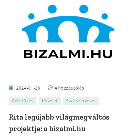
Rita
2024-01-26
4 hozzászólás
legújabb
Célkitűzés
Közélet
Szakszervezet
világmegváltós
projektje:
Rita legújabb világmegváltós
a
projektje: a bizalmi.hu
bizalmi.hu
című