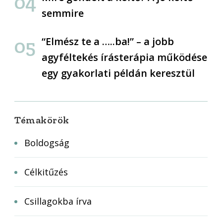
semmire
“Elmész te a …..ba!” – a jobb
agyféltekés írásterápia működése
egy gyakorlati példán keresztül
Témakörök
Boldogság
Célkitűzés
Csillagokba írva