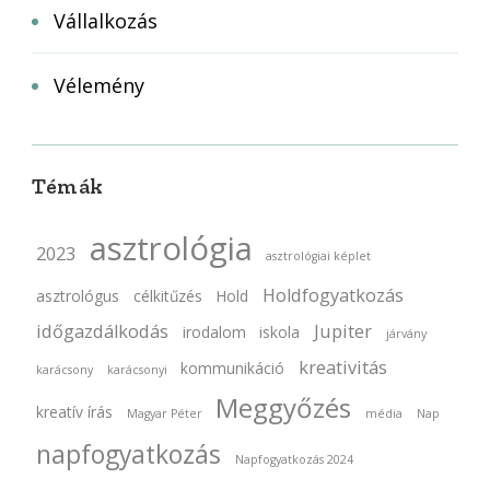
Vállalkozás
Vélemény
Témák
asztrológia
2023
asztrológiai képlet
Holdfogyatkozás
asztrológus
célkitűzés
Hold
időgazdálkodás
Jupiter
irodalom
iskola
járvány
kreativitás
kommunikáció
karácsony
karácsonyi
Meggyőzés
kreatív írás
Magyar Péter
média
Nap
napfogyatkozás
Napfogyatkozás 2024