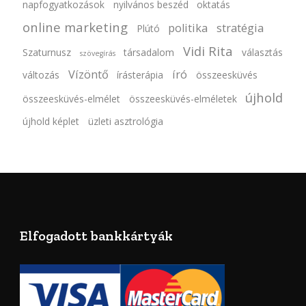
napfogyatkozások
nyilvános beszéd
oktatás
online marketing
politika
stratégia
Plútó
Vidi Rita
Szaturnusz
társadalom
választás
szövegírás
Vízöntő
író
változás
írásterápia
összeesküvés
újhold
összeesküvés-elmélet
összeesküvés-elméletek
újhold képlet
üzleti asztrológia
Elfogadott bankkártyák