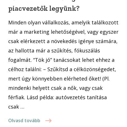
lehetőségeinket
piacvezetők legyünk?
és
piacvezetők
Minden olyan vállalkozás, amelyik találkozott
legyünk?
már a marketing lehetőségével, vagy egyszer
csak elérkezett a növekedés igénye számára,
az hallotta már a szűkítés, fókuszálás
fogalmát. “Tök jó” tanácsokat lehet ehhez a
célhoz találni: – Szűkítsd a célközönségedet,
mert úgy könnyebben elérheted őket! (Pl.
mindenki helyett csak a nők, vagy csak
férfiak. Lásd példa: autóvezetés tanítása
csak …
Olvasd tovább