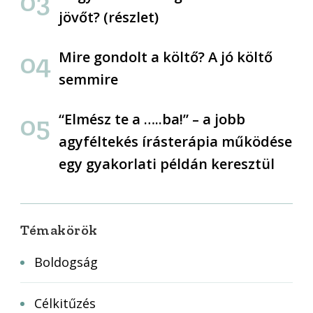
jövőt? (részlet)
Mire gondolt a költő? A jó költő
semmire
“Elmész te a …..ba!” – a jobb
agyféltekés írásterápia működése
egy gyakorlati példán keresztül
Témakörök
Boldogság
Célkitűzés