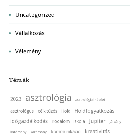
Uncategorized
Vállalkozás
Vélemény
Témák
asztrológia
2023
asztrológiai képlet
Holdfogyatkozás
asztrológus
célkitűzés
Hold
időgazdálkodás
Jupiter
irodalom
iskola
járvány
kreativitás
kommunikáció
karácsony
karácsonyi