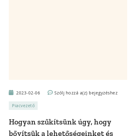
Hogyan
2023-02-06
Szólj hozzá a(z)
bejegyzéshez
szűkítsünk
Piacvezető
úgy,
hogy
Hogyan szűkítsünk úgy, hogy
bővítsük
bővítsük a lehetőségeinket és
a