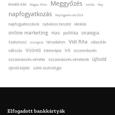
Meggyőzés
kreatív írás
Magyar Péter
média
Nap
napfogyatkozás
Napfogyatkozás 2024
napfogyatkozások
nyilvános beszéd
oktatás
online marketing
politika
stratégia
Plútó
Vidi Rita
Szaturnusz
társadalom
választás
szövegírás
Vízöntő
író
változás
írásterápia
összeesküvés
újhold
összeesküvés-elmélet
összeesküvés-elméletek
újhold képlet
üzleti asztrológia
Elfogadott bankkártyák