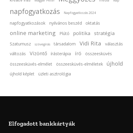
Magyar Péter
média
Nap
napfogyatkozás
Napfogyatkozás 2024
napfogyatkozások
nyilvános beszéd
oktatás
online marketing
politika
stratégia
Plútó
Vidi Rita
Szaturnusz
társadalom
választás
szövegírás
Vízöntő
író
változás
írásterápia
összeesküvés
újhold
összeesküvés-elmélet
összeesküvés-elméletek
újhold képlet
üzleti asztrológia
Elfogadott bankkártyák