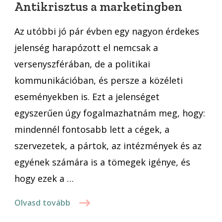
Antikrisztus a marketingben
meg
az
Az utóbbi jó pár évben egy nagyon érdekes
Antikrisztus
jelenség harapózott el nemcsak a
a
versenyszférában, de a politikai
marketingben
kommunikációban, és persze a közéleti
eseményekben is. Ezt a jelenséget
egyszerűen úgy fogalmazhatnám meg, hogy:
mindennél fontosabb lett a cégek, a
szervezetek, a pártok, az intézmények és az
egyének számára is a tömegek igénye, és
hogy ezek a …
Olvasd tovább