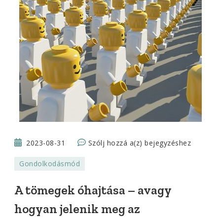
A
2023-08-31
Szólj hozzá a(z)
bejegyzéshez
tömegek
Gondolkodásmód
óhajtása
–
A tömegek óhajtása – avagy
avagy
hogyan jelenik meg az
hogyan
jelenik