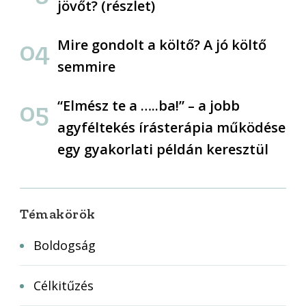
jövőt? (részlet)
Mire gondolt a költő? A jó költő
semmire
“Elmész te a …..ba!” – a jobb
agyféltekés írásterápia működése
egy gyakorlati példán keresztül
Témakörök
Boldogság
Célkitűzés