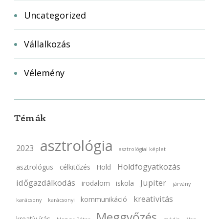
Uncategorized
Vállalkozás
Vélemény
Témák
asztrológia
2023
asztrológiai képlet
Holdfogyatkozás
asztrológus
célkitűzés
Hold
időgazdálkodás
Jupiter
irodalom
iskola
járvány
kreativitás
kommunikáció
karácsony
karácsonyi
Meggyőzés
kreatív írás