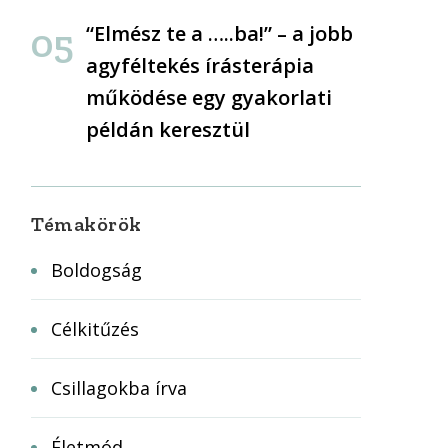
“Elmész te a …..ba!” – a jobb
agyféltekés írásterápia
működése egy gyakorlati
példán keresztül
Témakörök
Boldogság
Célkitűzés
Csillagokba írva
Életmód