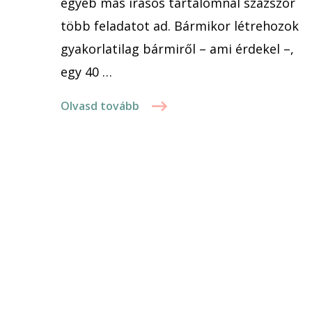
egyéb más írásos tartalomnál százszor
több feladatot ad. Bármikor létrehozok
gyakorlatilag bármiről – ami érdekel –,
egy 40 …
Olvasd tovább