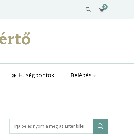
0
értő
🎀 Hűségpontok
Belépés
Keresés: