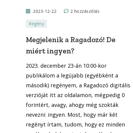
Megjelenik
2023-12-22
2 hozzászólás
a
Regény
Ragadozó!
De
Megjelenik a Ragadozó! De
miért
miért ingyen?
ingyen?
című
2023. december 23-án 10:00-kor
bejegyzéshez
publikálom a legújabb (egyébként a
második) regényem, a Ragadozó digitális
verzióját itt az oldalamon, mégpedig 0
forintért, avagy, ahogy még szokták
nevezni: ingyen. Most, hogy már két
regényt írtam, tudom, hogy ez minden