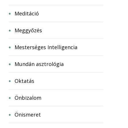
Meditáció
Meggyőzés
Mesterséges Intelligencia
Mundán asztrológia
Oktatás
Önbizalom
Önismeret