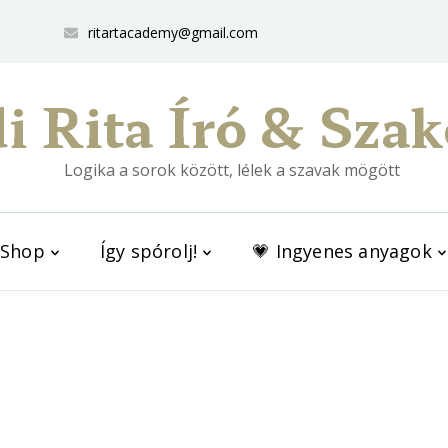
ritartacademy@gmail.com
i Rita Író & Szak
Logika a sorok között, lélek a szavak mögött
Shop
Így spórolj!
💗 Ingyenes anyagok