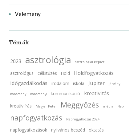
Vélemény
Témák
asztrológia
2023
asztrológiai képlet
Holdfogyatkozás
asztrológus
célkitűzés
Hold
időgazdálkodás
Jupiter
irodalom
iskola
járvány
kreativitás
kommunikáció
karácsony
karácsonyi
Meggyőzés
kreatív írás
Magyar Péter
média
Nap
napfogyatkozás
Napfogyatkozás 2024
napfogyatkozások
nyilvános beszéd
oktatás