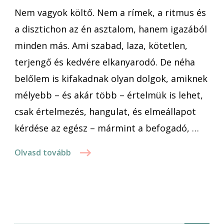
Nem vagyok költő. Nem a rímek, a ritmus és
semmire
a disztichon az én asztalom, hanem igazából
minden más. Ami szabad, laza, kötetlen,
terjengő és kedvére elkanyarodó. De néha
belőlem is kifakadnak olyan dolgok, amiknek
mélyebb – és akár több – értelmük is lehet,
csak értelmezés, hangulat, és elmeállapot
kérdése az egész – mármint a befogadó, …
Olvasd tovább