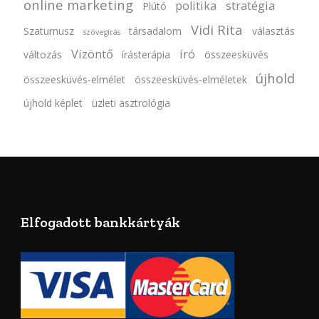
online marketing
politika
stratégia
Plútó
Vidi Rita
Szaturnusz
társadalom
választás
szövegírás
Vízöntő
író
változás
írásterápia
összeesküvés
újhold
összeesküvés-elmélet
összeesküvés-elméletek
újhold képlet
üzleti asztrológia
Elfogadott bankkártyák