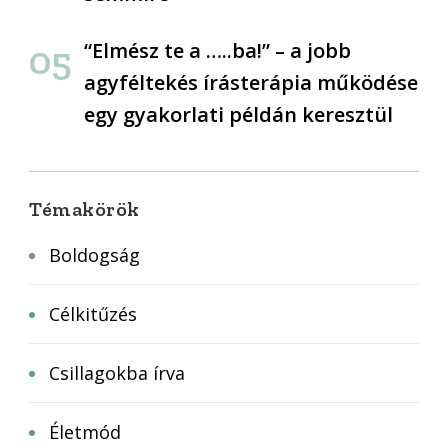
“Elmész te a …..ba!” – a jobb
agyféltekés írásterápia működése
egy gyakorlati példán keresztül
Témakörök
Boldogság
Célkitűzés
Csillagokba írva
Életmód