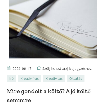
Mire
2026-06-17
Szólj hozzá a(z)
bejegyzéshez
gondolt
Író
Kreatív írás
Kreativitás
Oktatás
a
költő?
Mire gondolt a költő? A jó költő
A
semmire
jó
költő