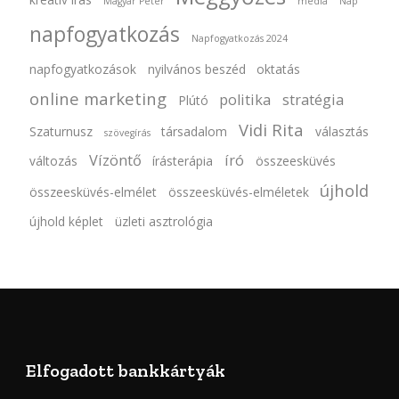
Magyar Péter
média
Nap
napfogyatkozás
Napfogyatkozás 2024
napfogyatkozások
nyilvános beszéd
oktatás
online marketing
politika
stratégia
Plútó
Vidi Rita
Szaturnusz
társadalom
választás
szövegírás
Vízöntő
író
változás
írásterápia
összeesküvés
újhold
összeesküvés-elmélet
összeesküvés-elméletek
újhold képlet
üzleti asztrológia
Elfogadott bankkártyák