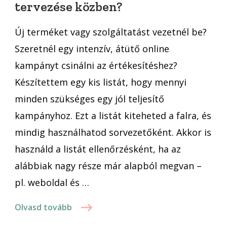
tervezése közben?
az
online
Új terméket vagy szolgáltatást vezetnél be?
kampányod
Szeretnél egy intenzív, átütő online
tervezése
kampányt csinálni az értékesítéshez?
közben?
Készítettem egy kis listát, hogy mennyi
minden szükséges egy jól teljesítő
kampányhoz. Ezt a listát kiteheted a falra, és
mindig használhatod sorvezetőként. Akkor is
használd a listát ellenőrzésként, ha az
alábbiak nagy része már alapból megvan –
pl. weboldal és …
Olvasd tovább