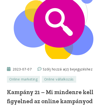
Kampány
2023-07-07
Szólj hozzá a(z)
bejegyzéshez
21
Online marketing
Online vállalkozás
–
Mi
Kampány 21 – Mi mindenre kell
mindenre
figyelned az online kampányod
kell
figyelned