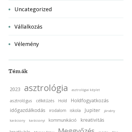
Uncategorized
Vállalkozás
Vélemény
Témák
asztrológia
2023
asztrológiai képlet
Holdfogyatkozás
asztrológus
célkitűzés
Hold
időgazdálkodás
Jupiter
irodalom
iskola
járvány
kreativitás
kommunikáció
karácsony
karácsonyi
Meggyőzés
kreatív írás