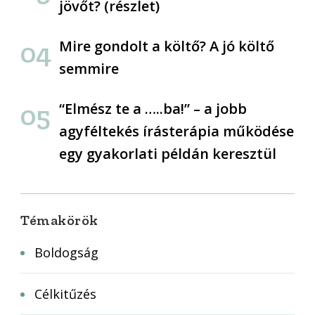
jövőt? (részlet)
Mire gondolt a költő? A jó költő
semmire
“Elmész te a …..ba!” – a jobb
agyféltekés írásterápia működése
egy gyakorlati példán keresztül
Témakörök
Boldogság
Célkitűzés