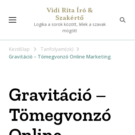
Vidi Rita Író &
Szakértő
Logika a sorok között, lélek a szavak
mögött
Kezdőlap
Tanfolyam(ok)
Gravitáció – Tömegvonzó Online Marketing
Gravitáció –
Tömegvonzó
Online