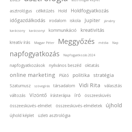
asztrológiai képlet
Holdfogyatkozás
asztrológus
célkitűzés
Hold
időgazdálkodás
Jupiter
irodalom
iskola
járvány
kreativitás
kommunikáció
karácsony
karácsonyi
Meggyőzés
kreatív írás
Magyar Péter
média
Nap
napfogyatkozás
Napfogyatkozás 2024
napfogyatkozások
nyilvános beszéd
oktatás
online marketing
politika
stratégia
Plútó
Vidi Rita
Szaturnusz
társadalom
választás
szövegírás
Vízöntő
író
változás
írásterápia
összeesküvés
újhold
összeesküvés-elmélet
összeesküvés-elméletek
újhold képlet
üzleti asztrológia