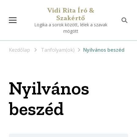
Vidi Rita Író &
Szakértő
Logika a sorok között, lélek a szavak
mögött
Kezdőlap
Tanfolyam(ok)
Nyilvános beszéd
Nyilvános
beszéd