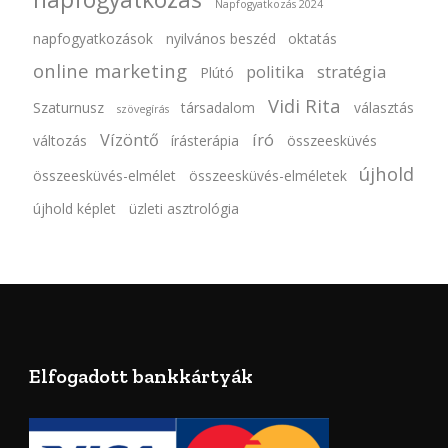
Napfogyatkozás 2024
napfogyatkozások
nyilvános beszéd
oktatás
online marketing
politika
stratégia
Plútó
Vidi Rita
Szaturnusz
társadalom
választás
szövegírás
Vízöntő
író
változás
írásterápia
összeesküvés
újhold
összeesküvés-elmélet
összeesküvés-elméletek
újhold képlet
üzleti asztrológia
Elfogadott bankkártyák