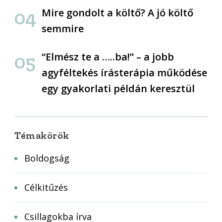
Mire gondolt a költő? A jó költő
semmire
“Elmész te a …..ba!” – a jobb
agyféltekés írásterápia működése
egy gyakorlati példán keresztül
Témakörök
Boldogság
Célkitűzés
Csillagokba írva