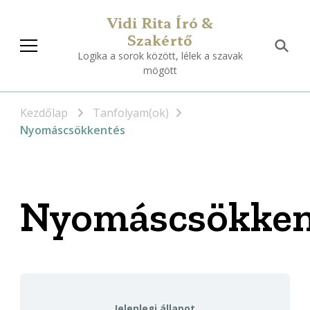
Vidi Rita Író &
Szakértő
Logika a sorok között, lélek a szavak
mögött
Kezdőlap
Tanfolyam(ok)
Nyomáscsökkentés
Nyomáscsökken
Jelenlegi állapot