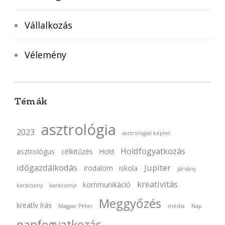
Vállalkozás
Vélemény
Témák
asztrológia
2023
asztrológiai képlet
Holdfogyatkozás
asztrológus
célkitűzés
Hold
időgazdálkodás
Jupiter
irodalom
iskola
járvány
kreativitás
kommunikáció
karácsony
karácsonyi
Meggyőzés
kreatív írás
Magyar Péter
média
Nap
napfogyatkozás