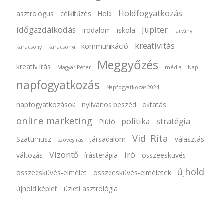
Holdfogyatkozás
asztrológus
célkitűzés
Hold
időgazdálkodás
Jupiter
irodalom
iskola
járvány
kreativitás
kommunikáció
karácsony
karácsonyi
Meggyőzés
kreatív írás
Magyar Péter
média
Nap
napfogyatkozás
Napfogyatkozás 2024
napfogyatkozások
nyilvános beszéd
oktatás
online marketing
politika
stratégia
Plútó
Vidi Rita
Szaturnusz
társadalom
választás
szövegírás
Vízöntő
író
változás
írásterápia
összeesküvés
újhold
összeesküvés-elmélet
összeesküvés-elméletek
újhold képlet
üzleti asztrológia