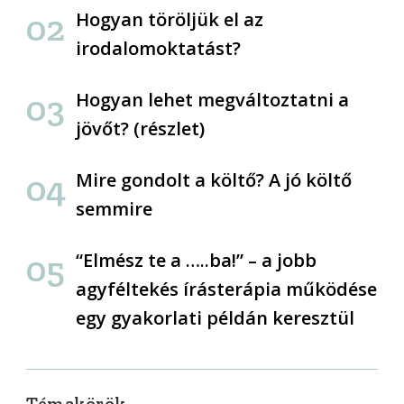
Hogyan töröljük el az
irodalomoktatást?
Hogyan lehet megváltoztatni a
jövőt? (részlet)
Mire gondolt a költő? A jó költő
semmire
“Elmész te a …..ba!” – a jobb
agyféltekés írásterápia működése
egy gyakorlati példán keresztül
Témakörök