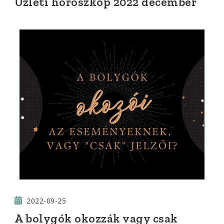
Üzleti horoszkóp 2022 december
2022-09-25
A bolygók okozzák vagy csak