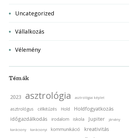
Uncategorized
Vállalkozás
Vélemény
Témák
asztrológia
2023
asztrológiai képlet
Holdfogyatkozás
asztrológus
célkitűzés
Hold
időgazdálkodás
Jupiter
irodalom
iskola
járvány
kreativitás
kommunikáció
karácsony
karácsonyi