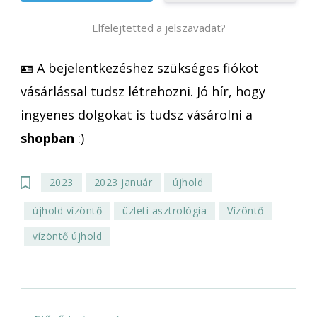
Elfelejtetted a jelszavadat?
🪪 A bejelentkezéshez szükséges fiókot
vásárlással tudsz létrehozni. Jó hír, hogy
ingyenes dolgokat is tudsz vásárolni a
shopban
:)
2023
2023 január
újhold
újhold vízöntő
üzleti asztrológia
Vízöntő
vízöntő újhold