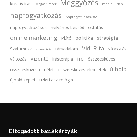
Meggyőzés
kreatív írás
Magyar Péter
média
Nap
napfogyatkozás
Napfogyatkozás 2024
napfogyatkozások
nyilvános beszéd
oktatás
online marketing
politika
stratégia
Plútó
Vidi Rita
Szaturnusz
társadalom
választás
szövegírás
Vízöntő
író
változás
írásterápia
összeesküvés
újhold
összeesküvés-elmélet
összeesküvés-elméletek
újhold képlet
üzleti asztrológia
Elfogadott bankkártyák