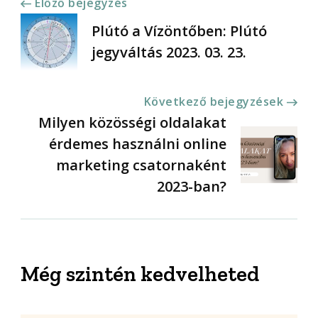
Bejegyzések
Előző bejegyzés
Plútó a Vízöntőben: Plútó
navigációja
jegyváltás 2023. 03. 23.
Következő bejegyzések
Milyen közösségi oldalakat
érdemes használni online
marketing csatornaként
2023-ban?
Még szintén kedvelheted