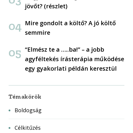
jövőt? (részlet)
Mire gondolt a költő? A jó költő
semmire
“Elmész te a …..ba!” – a jobb
agyféltekés írásterápia működése
egy gyakorlati példán keresztül
Témakörök
Boldogság
Célkitűzés