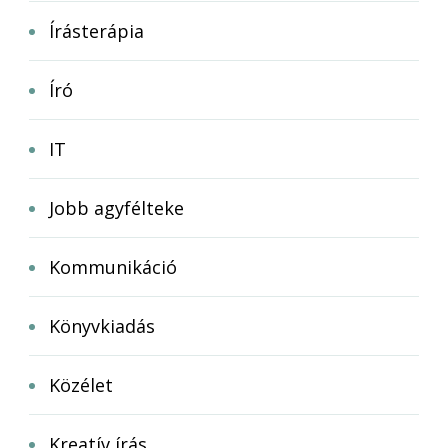
Írásterápia
Író
IT
Jobb agyfélteke
Kommunikáció
Könyvkiadás
Közélet
Kreatív írás