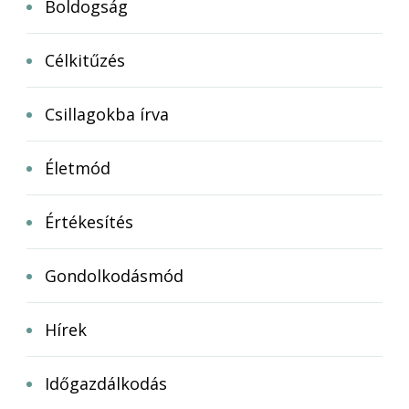
Boldogság
Célkitűzés
Csillagokba írva
Életmód
Értékesítés
Gondolkodásmód
Hírek
Időgazdálkodás