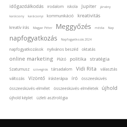
időgazdálkodás
Jupiter
irodalom
iskola
járvány
kreativitás
kommunikáció
karácsony
karácsonyi
Meggyőzés
kreatív írás
Magyar Péter
média
Nap
napfogyatkozás
Napfogyatkozás 2024
napfogyatkozások
nyilvános beszéd
oktatás
online marketing
politika
stratégia
Plútó
Vidi Rita
Szaturnusz
társadalom
választás
szövegírás
Vízöntő
író
változás
írásterápia
összeesküvés
újhold
összeesküvés-elmélet
összeesküvés-elméletek
újhold képlet
üzleti asztrológia