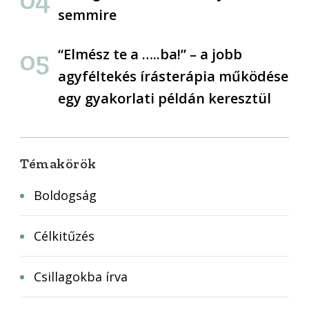
semmire
“Elmész te a …..ba!” – a jobb
agyféltekés írásterápia működése
egy gyakorlati példán keresztül
Témakörök
Boldogság
Célkitűzés
Csillagokba írva