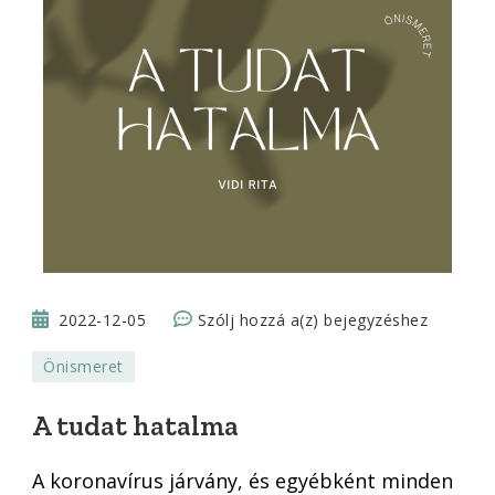
A
2022-12-05
Szólj hozzá a(z)
bejegyzéshez
tudat
Önismeret
hatalma
A tudat hatalma
A koronavírus járvány, és egyébként minden