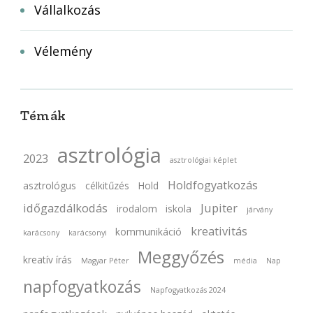
Vállalkozás
Vélemény
Témák
asztrológia
2023
asztrológiai képlet
Holdfogyatkozás
asztrológus
célkitűzés
Hold
időgazdálkodás
Jupiter
irodalom
iskola
járvány
kreativitás
kommunikáció
karácsony
karácsonyi
Meggyőzés
kreatív írás
Magyar Péter
média
Nap
napfogyatkozás
Napfogyatkozás 2024