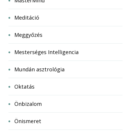
MasterMind
Meditáció
Meggyőzés
Mesterséges Intelligencia
Mundán asztrológia
Oktatás
Önbizalom
Önismeret