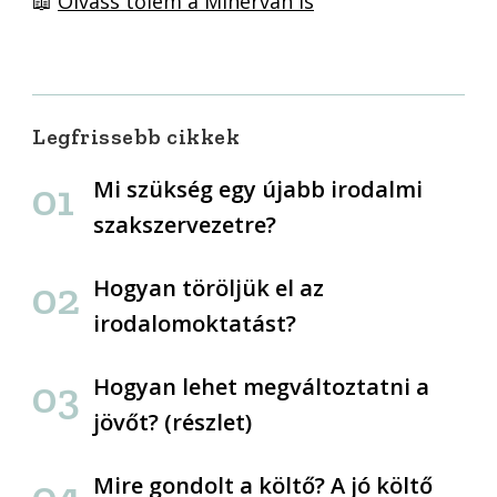
📖
Olvass tőlem a Minerván is
Legfrissebb cikkek
Mi szükség egy újabb irodalmi
szakszervezetre?
Hogyan töröljük el az
irodalomoktatást?
Hogyan lehet megváltoztatni a
jövőt? (részlet)
Mire gondolt a költő? A jó költő