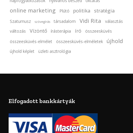
napfogyatkozások
nyilvános beszéd
oktatás
online marketing
politika
stratégia
Plútó
Vidi Rita
Szaturnusz
társadalom
választás
szövegírás
Vízöntő
író
változás
írásterápia
összeesküvés
újhold
összeesküvés-elmélet
összeesküvés-elméletek
újhold képlet
üzleti asztrológia
Elfogadott bankkártyák