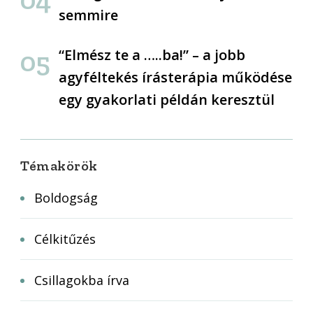
semmire
“Elmész te a …..ba!” – a jobb
agyféltekés írásterápia működése
egy gyakorlati példán keresztül
Témakörök
Boldogság
Célkitűzés
Csillagokba írva