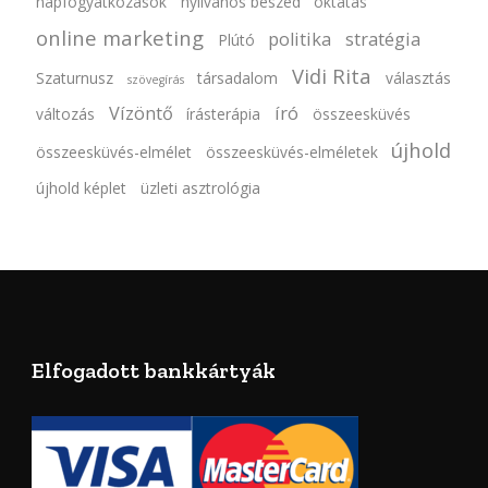
napfogyatkozások
nyilvános beszéd
oktatás
online marketing
politika
stratégia
Plútó
Vidi Rita
Szaturnusz
társadalom
választás
szövegírás
Vízöntő
író
változás
írásterápia
összeesküvés
újhold
összeesküvés-elmélet
összeesküvés-elméletek
újhold képlet
üzleti asztrológia
Elfogadott bankkártyák