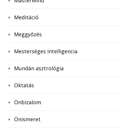
MasterMind
Meditáció
Meggyőzés
Mesterséges Intelligencia
Mundán asztrológia
Oktatás
Önbizalom
Önismeret