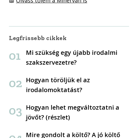
📖
Olvass tőlem a Minerván is
Legfrissebb cikkek
Mi szükség egy újabb irodalmi
szakszervezetre?
Hogyan töröljük el az
irodalomoktatást?
Hogyan lehet megváltoztatni a
jövőt? (részlet)
Mire gondolt a költő? A jó költő