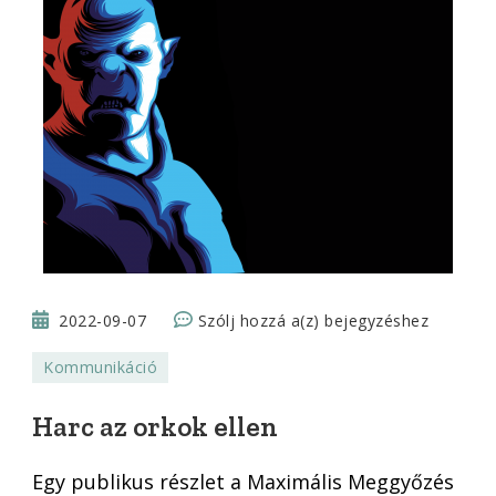
Harc
2022-09-07
Szólj hozzá a(z)
bejegyzéshez
az
Kommunikáció
orkok
ellen
Harc az orkok ellen
Egy publikus részlet a Maximális Meggyőzés