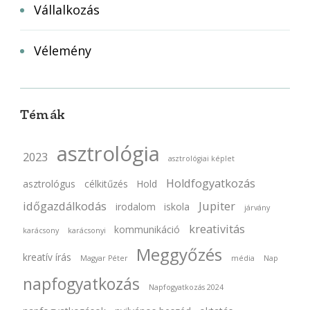
Vállalkozás
Vélemény
Témák
asztrológia
2023
asztrológiai képlet
Holdfogyatkozás
asztrológus
célkitűzés
Hold
időgazdálkodás
Jupiter
irodalom
iskola
járvány
kreativitás
kommunikáció
karácsony
karácsonyi
Meggyőzés
kreatív írás
Magyar Péter
média
Nap
napfogyatkozás
Napfogyatkozás 2024