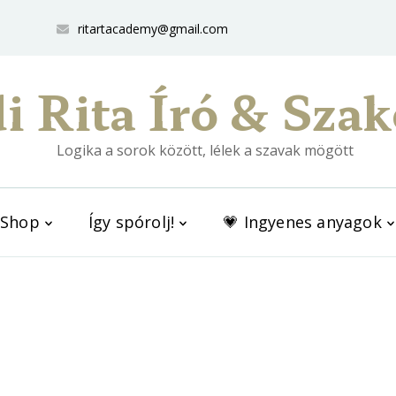
ritartacademy@gmail.com
i Rita Író & Szak
Logika a sorok között, lélek a szavak mögött
Shop
Így spórolj!
💗 Ingyenes anyagok