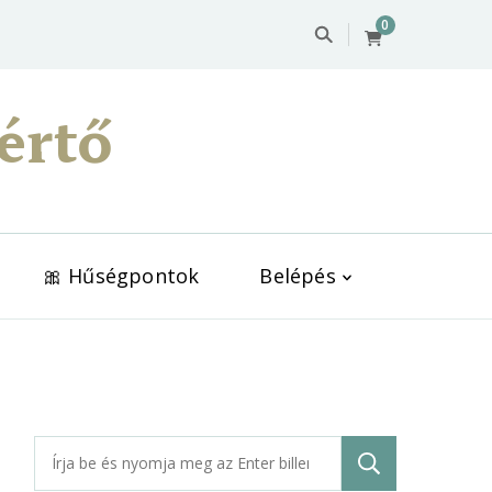
0
értő
🎀 Hűségpontok
Belépés
Keresés: