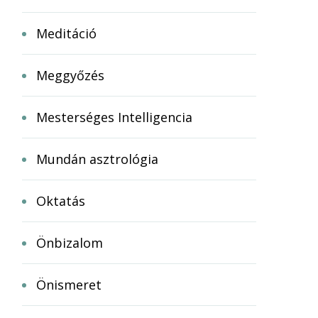
Meditáció
Meggyőzés
Mesterséges Intelligencia
Mundán asztrológia
Oktatás
Önbizalom
Önismeret