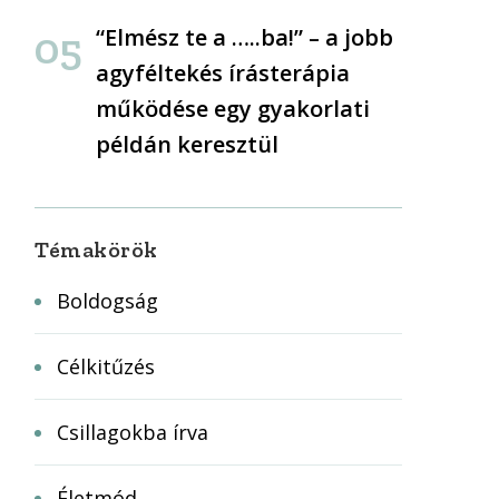
“Elmész te a …..ba!” – a jobb
agyféltekés írásterápia
működése egy gyakorlati
példán keresztül
Témakörök
Boldogság
Célkitűzés
Csillagokba írva
Életmód