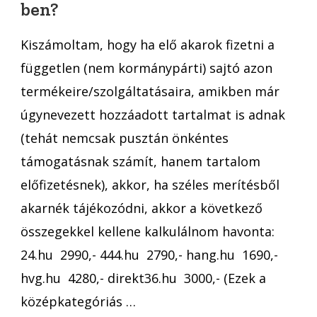
ben?
2025-
ben?
Kiszámoltam, hogy ha elő akarok fizetni a
független (nem kormánypárti) sajtó azon
termékeire/szolgáltatásaira, amikben már
úgynevezett hozzáadott tartalmat is adnak
(tehát nemcsak pusztán önkéntes
támogatásnak számít, hanem tartalom
előfizetésnek), akkor, ha széles merítésből
akarnék tájékozódni, akkor a következő
összegekkel kellene kalkulálnom havonta:
24.hu 2990,- 444.hu 2790,- hang.hu 1690,-
hvg.hu 4280,- direkt36.hu 3000,- (Ezek a
középkategóriás …