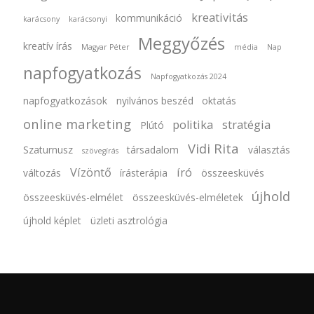
kreativitás
kommunikáció
karácsony
karácsonyi
Meggyőzés
kreatív írás
Magyar Péter
média
Nap
napfogyatkozás
Napfogyatkozás 2024
napfogyatkozások
nyilvános beszéd
oktatás
online marketing
politika
stratégia
Plútó
Vidi Rita
Szaturnusz
társadalom
választás
szövegírás
Vízöntő
író
változás
írásterápia
összeesküvés
újhold
összeesküvés-elmélet
összeesküvés-elméletek
újhold képlet
üzleti asztrológia