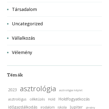
Társadalom
Uncategorized
Vállalkozás
Vélemény
Témák
asztrológia
2023
asztrológiai képlet
Holdfogyatkozás
asztrológus
célkitűzés
Hold
időgazdálkodás
Jupiter
irodalom
iskola
járvány