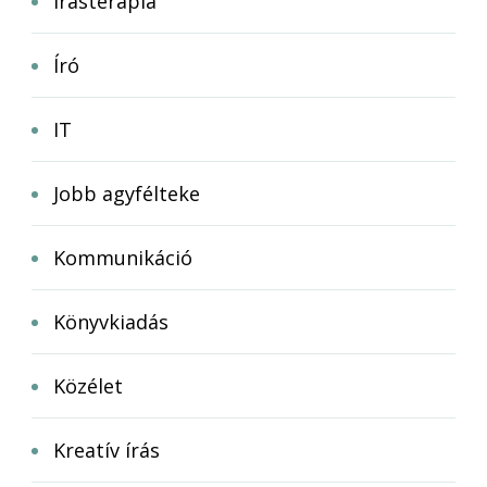
Írásterápia
Író
IT
Jobb agyfélteke
Kommunikáció
Könyvkiadás
Közélet
Kreatív írás