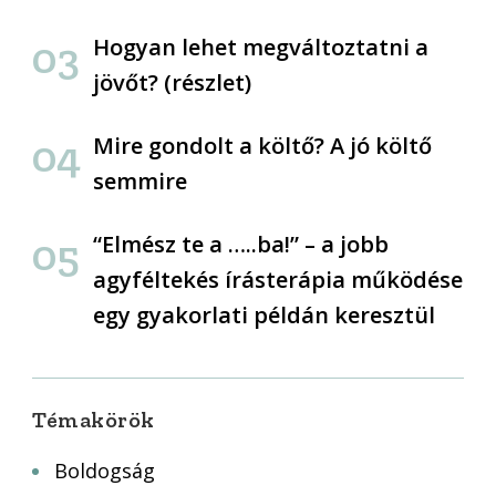
Hogyan lehet megváltoztatni a
jövőt? (részlet)
Mire gondolt a költő? A jó költő
semmire
“Elmész te a …..ba!” – a jobb
agyféltekés írásterápia működése
egy gyakorlati példán keresztül
Témakörök
Boldogság