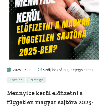
Mennyibe
2025-05-31
Szólj hozzá a(z)
bejegyzéshez
kerül
Közélet
Stratégia
előfizetni
a
Mennyibe kerül előfizetni a
független
független magyar sajtóra 2025-
magyar
sajtóra