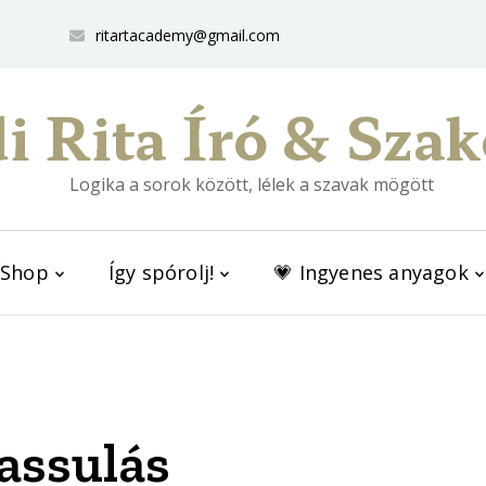
ritartacademy@gmail.com
i Rita Író & Szak
Logika a sorok között, lélek a szavak mögött
Shop
Így spórolj!
💗 Ingyenes anyagok
assulás