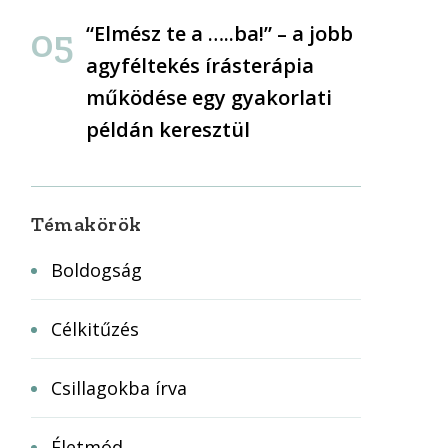
“Elmész te a …..ba!” – a jobb
agyféltekés írásterápia
működése egy gyakorlati
példán keresztül
Témakörök
Boldogság
Célkitűzés
Csillagokba írva
Életmód