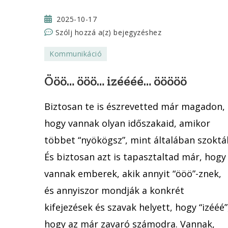
2025-10-17
Ööö…
Szólj hozzá a(z)
bejegyzéshez
ööö…
Kommunikáció
izéééé…
ööööö
Ööö… ööö… izéééé… ööööö
Biztosan te is észrevetted már magadon,
hogy vannak olyan időszakaid, amikor
többet “nyökögsz”, mint általában szoktál
És biztosan azt is tapasztaltad már, hogy
vannak emberek, akik annyit “ööö”-znek,
és annyiszor mondják a konkrét
kifejezések és szavak helyett, hogy “izééé”
hogy az már zavaró számodra. Vannak,