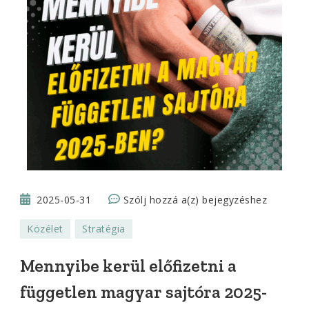
Mennyibe
2025-05-31
Szólj hozzá a(z)
bejegyzéshez
kerül
Közélet
Stratégia
előfizetni
a
Mennyibe kerül előfizetni a
független
független magyar sajtóra 2025-
magyar
sajtóra