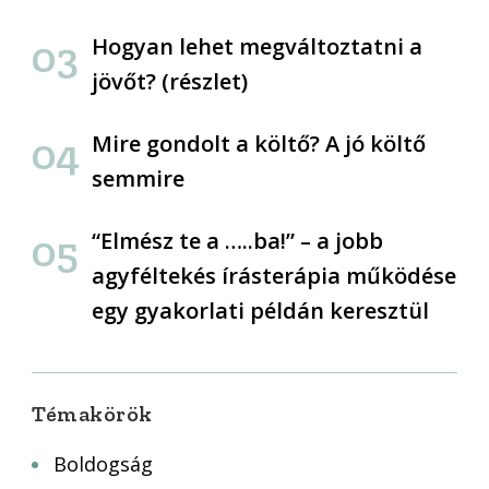
Hogyan lehet megváltoztatni a
jövőt? (részlet)
Mire gondolt a költő? A jó költő
semmire
“Elmész te a …..ba!” – a jobb
agyféltekés írásterápia működése
egy gyakorlati példán keresztül
Témakörök
Boldogság