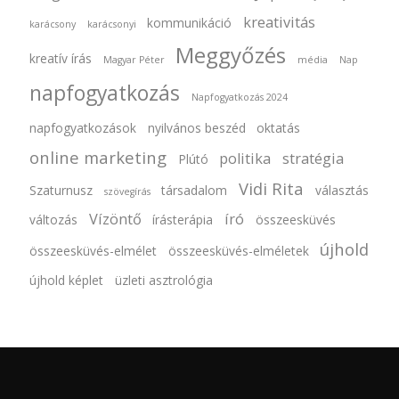
kreativitás
kommunikáció
karácsony
karácsonyi
Meggyőzés
kreatív írás
Magyar Péter
média
Nap
napfogyatkozás
Napfogyatkozás 2024
napfogyatkozások
nyilvános beszéd
oktatás
online marketing
politika
stratégia
Plútó
Vidi Rita
Szaturnusz
társadalom
választás
szövegírás
Vízöntő
író
változás
írásterápia
összeesküvés
újhold
összeesküvés-elmélet
összeesküvés-elméletek
újhold képlet
üzleti asztrológia