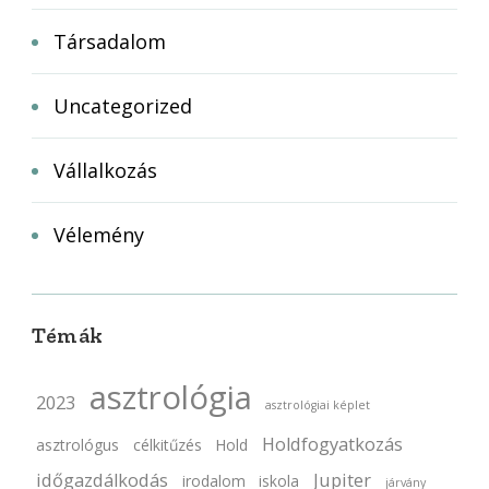
Társadalom
Uncategorized
Vállalkozás
Vélemény
Témák
asztrológia
2023
asztrológiai képlet
Holdfogyatkozás
asztrológus
célkitűzés
Hold
időgazdálkodás
Jupiter
irodalom
iskola
járvány