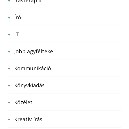
Írásterápia
Író
IT
Jobb agyfélteke
Kommunikáció
Könyvkiadás
Közélet
Kreatív írás