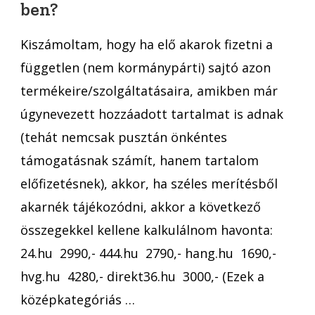
ben?
2025-
ben?
Kiszámoltam, hogy ha elő akarok fizetni a
független (nem kormánypárti) sajtó azon
termékeire/szolgáltatásaira, amikben már
úgynevezett hozzáadott tartalmat is adnak
(tehát nemcsak pusztán önkéntes
támogatásnak számít, hanem tartalom
előfizetésnek), akkor, ha széles merítésből
akarnék tájékozódni, akkor a következő
összegekkel kellene kalkulálnom havonta:
24.hu 2990,- 444.hu 2790,- hang.hu 1690,-
hvg.hu 4280,- direkt36.hu 3000,- (Ezek a
középkategóriás …