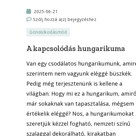
2025-06-21
A
Szólj hozzá a(z)
bejegyzéshez
kapcsolódás
Gondolkodásmód
hungarikuma
A kapcsolódás hungarikuma
Van egy csodálatos hungarikumunk, amir
szerintem nem vagyunk eléggé büszkék.
Pedig még terjesztenünk is kellene a
világban. Hogy mi ez a hungarikum, amirő
már sokaknak van tapasztalása, mégsem
értékelik eléggé? Nos, a hungarikumokat
szeretjük kézzel fogható, nemzeti színű
szalaggal dekorálható, kirakatban