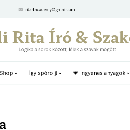
ritartacademy@gmail.com
i Rita Író & Szak
Logika a sorok között, lélek a szavak mögött
Shop
Így spórolj!
💗 Ingyenes anyagok
a