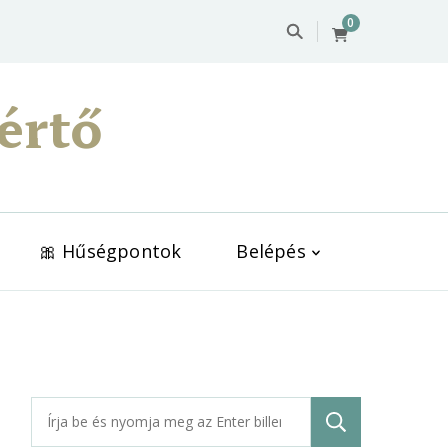
0
értő
🎀 Hűségpontok
Belépés
Keresés: