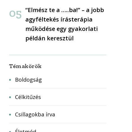
“Elmész te a …..ba!” – a jobb
agyféltekés írásterápia
működése egy gyakorlati
példán keresztül
Témakörök
Boldogság
Célkitűzés
Csillagokba írva
Életmód