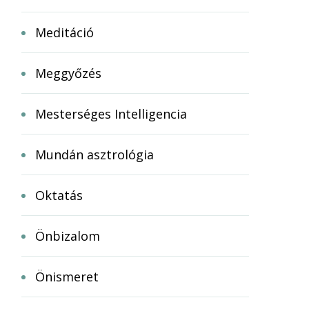
Meditáció
Meggyőzés
Mesterséges Intelligencia
Mundán asztrológia
Oktatás
Önbizalom
Önismeret