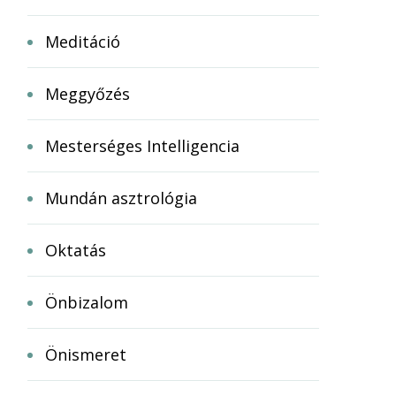
Meditáció
Meggyőzés
Mesterséges Intelligencia
Mundán asztrológia
Oktatás
Önbizalom
Önismeret