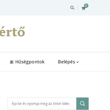
0
értő
🎀 Hűségpontok
Belépés
Keresés: