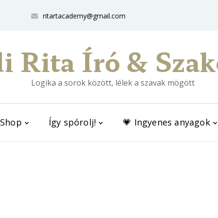
ritartacademy@gmail.com
i Rita Író & Szak
Logika a sorok között, lélek a szavak mögött
Shop
Így spórolj!
💗 Ingyenes anyagok