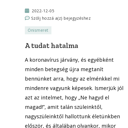
2022-12-05
A
Szólj hozzá a(z)
bejegyzéshez
tudat
Önismeret
hatalma
A tudat hatalma
A koronavírus járvány, és egyébként
minden betegség újra megtanít
bennünket arra, hogy az elménkkel mi
mindenre vagyunk képesek. Ismerjük jól
azt az intelmet, hogy „Ne hagyd el
magad!”, amit talán szüleinktől,
nagyszüleinktől hallottunk életünkben
először, és általában olyankor, mikor