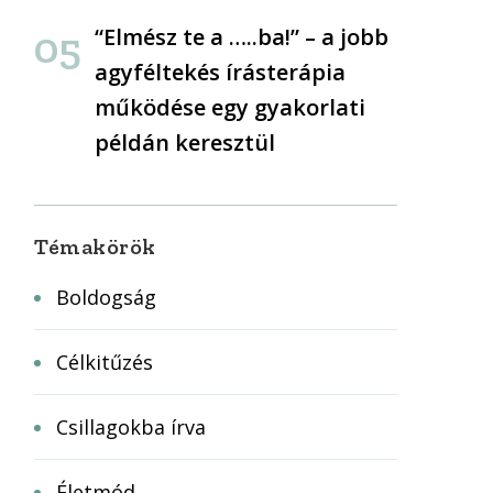
“Elmész te a …..ba!” – a jobb
agyféltekés írásterápia
működése egy gyakorlati
példán keresztül
Témakörök
Boldogság
Célkitűzés
Csillagokba írva
Életmód