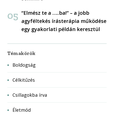
“Elmész te a …..ba!” – a jobb
agyféltekés írásterápia működése
egy gyakorlati példán keresztül
Témakörök
Boldogság
Célkitűzés
Csillagokba írva
Életmód