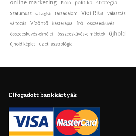
online marketing
politika
stratégia
Plútó
Vidi Rita
Szaturnusz
társadalom
választás
szövegírás
Vízöntő
író
változás
írásterápia
összeesküvés
újhold
összeesküvés-elmélet
összeesküvés-elméletek
újhold képlet
üzleti asztrológia
Elfogadott bankkártyák