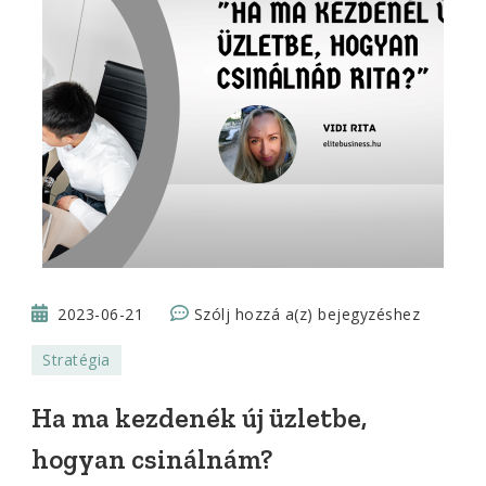
Ha
2023-06-21
Szólj hozzá a(z)
bejegyzéshez
ma
Stratégia
kezdenék
új
Ha ma kezdenék új üzletbe,
üzletbe,
hogyan csinálnám?
hogyan
csinálnám?