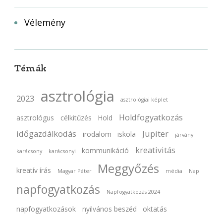
Vélemény
Témák
asztrológia
2023
asztrológiai képlet
Holdfogyatkozás
asztrológus
célkitűzés
Hold
időgazdálkodás
Jupiter
irodalom
iskola
járvány
kreativitás
kommunikáció
karácsony
karácsonyi
Meggyőzés
kreatív írás
Magyar Péter
média
Nap
napfogyatkozás
Napfogyatkozás 2024
napfogyatkozások
nyilvános beszéd
oktatás