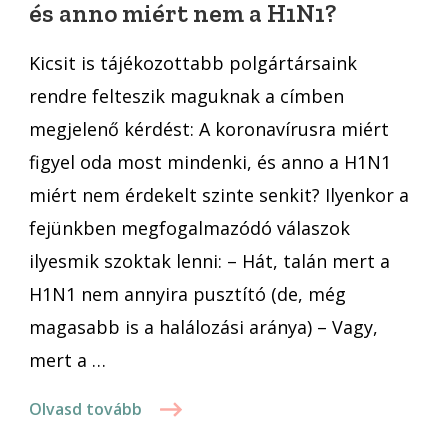
és anno miért nem a H1N1?
koronavírus
téma
Kicsit is tájékozottabb polgártársaink
és
rendre felteszik maguknak a címben
anno
megjelenő kérdést: A koronavírusra miért
miért
nem
figyel oda most mindenki, és anno a H1N1
a
miért nem érdekelt szinte senkit? Ilyenkor a
H1N1?
fejünkben megfogalmazódó válaszok
ilyesmik szoktak lenni: – Hát, talán mert a
H1N1 nem annyira pusztító (de, még
magasabb is a halálozási aránya) – Vagy,
mert a …
Olvasd tovább