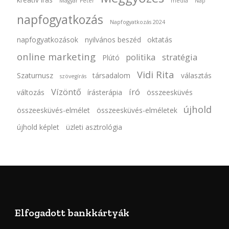
Magyar Péter
média
Nap
napfogyatkozás
Napfogyatkozás 2024
napfogyatkozások
nyilvános beszéd
oktatás
online marketing
politika
stratégia
Plútó
Vidi Rita
Szaturnusz
társadalom
választás
szövegírás
Vízöntő
író
változás
írásterápia
összeesküvés
újhold
összeesküvés-elmélet
összeesküvés-elméletek
újhold képlet
üzleti asztrológia
Elfogadott bankkártyák