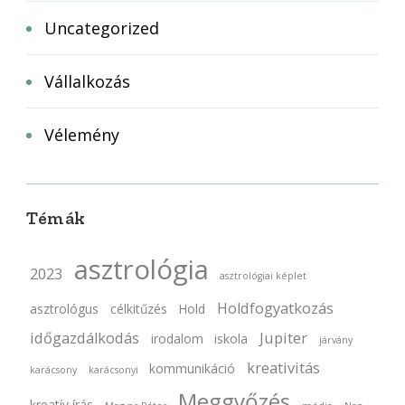
Uncategorized
Vállalkozás
Vélemény
Témák
asztrológia
2023
asztrológiai képlet
Holdfogyatkozás
asztrológus
célkitűzés
Hold
időgazdálkodás
Jupiter
irodalom
iskola
járvány
kreativitás
kommunikáció
karácsony
karácsonyi
Meggyőzés
kreatív írás