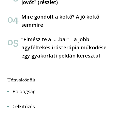
jövőt? (részlet)
Mire gondolt a költő? A jó költő
semmire
“Elmész te a …..ba!” – a jobb
agyféltekés írásterápia működése
egy gyakorlati példán keresztül
Témakörök
Boldogság
Célkitűzés