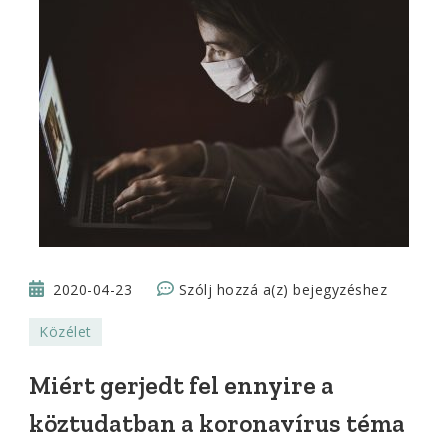
Miért
2020-04-23
Szólj hozzá a(z)
bejegyzéshez
gerjedt
Közélet
fel
ennyire
Miért gerjedt fel ennyire a
a
köztudatban a koronavírus téma
köztudatban
a