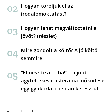
Hogyan töröljük el az
irodalomoktatást?
Hogyan lehet megváltoztatni a
jövőt? (részlet)
Mire gondolt a költő? A jó költő
semmire
“Elmész te a …..ba!” – a jobb
agyféltekés írásterápia működése
egy gyakorlati példán keresztül