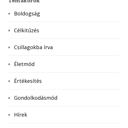
Témakörök
Boldogság
Célkitűzés
Csillagokba írva
Életmód
Értékesítés
Gondolkodásmód
Hírek