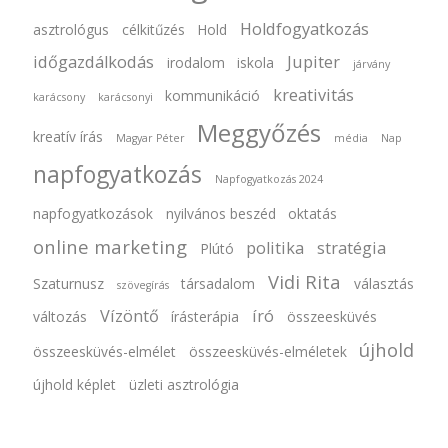
Holdfogyatkozás
asztrológus
célkitűzés
Hold
időgazdálkodás
Jupiter
irodalom
iskola
járvány
kreativitás
kommunikáció
karácsony
karácsonyi
Meggyőzés
kreatív írás
Magyar Péter
média
Nap
napfogyatkozás
Napfogyatkozás 2024
napfogyatkozások
nyilvános beszéd
oktatás
online marketing
politika
stratégia
Plútó
Vidi Rita
Szaturnusz
társadalom
választás
szövegírás
Vízöntő
író
változás
írásterápia
összeesküvés
újhold
összeesküvés-elmélet
összeesküvés-elméletek
újhold képlet
üzleti asztrológia