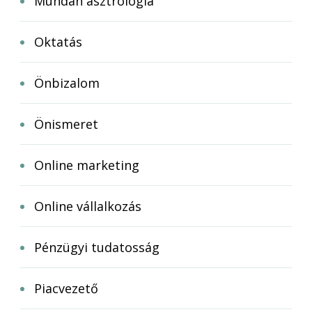
Mundán asztrológia
Oktatás
Önbizalom
Önismeret
Online marketing
Online vállalkozás
Pénzügyi tudatosság
Piacvezető