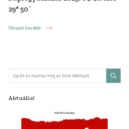
29° 50`
Olvasd tovább
Keresés:
Aktuális!