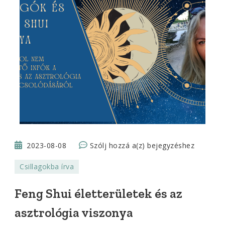
Feng
2023-08-08
Szólj hozzá a(z)
bejegyzéshez
Shui
Csillagokba írva
életterületek
és
Feng Shui életterületek és az
az
asztrológia viszonya
asztrológia
viszonya