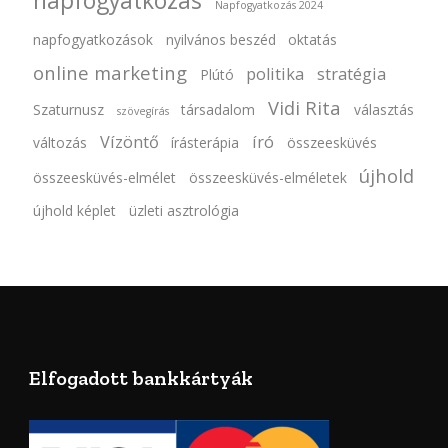
napfogyatkozás
Napfogyatkozás 2024
napfogyatkozások
nyilvános beszéd
oktatás
online marketing
politika
stratégia
Plútó
Vidi Rita
Szaturnusz
társadalom
választás
szövegírás
Vízöntő
író
változás
írásterápia
összeesküvés
újhold
összeesküvés-elmélet
összeesküvés-elméletek
újhold képlet
üzleti asztrológia
Elfogadott bankkártyák