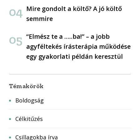
Mire gondolt a költő? A jó költő
semmire
“Elmész te a …..ba!” – a jobb
agyféltekés írásterápia működése
egy gyakorlati példán keresztül
Témakörök
Boldogság
Célkitűzés
Csillagokba írva