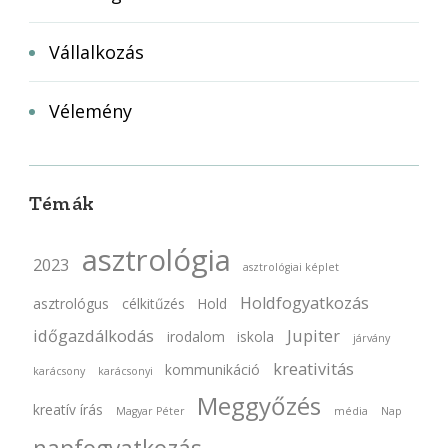
Vállalkozás
Vélemény
Témák
asztrológia
2023
asztrológiai képlet
Holdfogyatkozás
asztrológus
célkitűzés
Hold
időgazdálkodás
Jupiter
irodalom
iskola
járvány
kreativitás
kommunikáció
karácsony
karácsonyi
Meggyőzés
kreatív írás
Magyar Péter
média
Nap