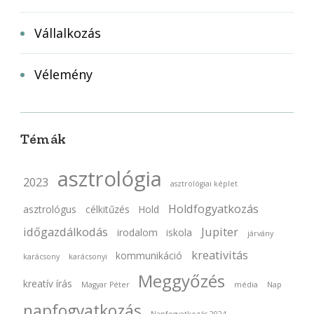
Vállalkozás
Vélemény
Témák
asztrológia
2023
asztrológiai képlet
Holdfogyatkozás
asztrológus
célkitűzés
Hold
időgazdálkodás
Jupiter
irodalom
iskola
járvány
kreativitás
kommunikáció
karácsony
karácsonyi
Meggyőzés
kreatív írás
Magyar Péter
média
Nap
napfogyatkozás