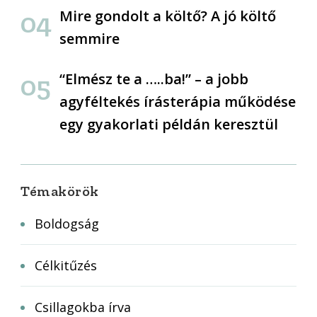
Mire gondolt a költő? A jó költő
semmire
“Elmész te a …..ba!” – a jobb
agyféltekés írásterápia működése
egy gyakorlati példán keresztül
Témakörök
Boldogság
Célkitűzés
Csillagokba írva