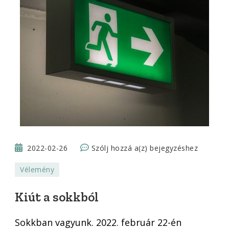
Kiút
2022-02-26
Szólj hozzá a(z)
bejegyzéshez
a
Vélemény
sokkból
Kiút a sokkból
Sokkban vagyunk. 2022. február 22-én