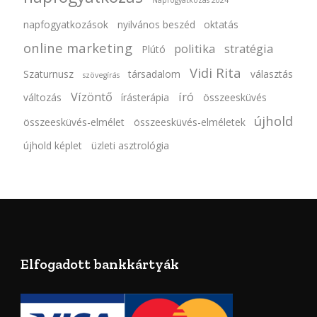
Napfogyatkozás 2024
napfogyatkozások
nyilvános beszéd
oktatás
online marketing
politika
stratégia
Plútó
Vidi Rita
Szaturnusz
társadalom
választás
szövegírás
Vízöntő
író
változás
írásterápia
összeesküvés
újhold
összeesküvés-elmélet
összeesküvés-elméletek
újhold képlet
üzleti asztrológia
Elfogadott bankkártyák