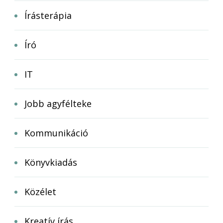
Írásterápia
Író
IT
Jobb agyfélteke
Kommunikáció
Könyvkiadás
Közélet
Kreatív írás