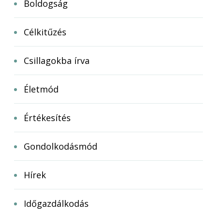
Boldogság
Célkitűzés
Csillagokba írva
Életmód
Értékesítés
Gondolkodásmód
Hírek
Időgazdálkodás