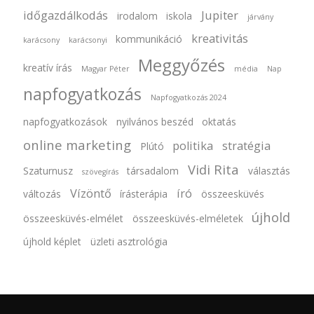
időgazdálkodás
Jupiter
irodalom
iskola
járvány
kreativitás
kommunikáció
karácsony
karácsonyi
Meggyőzés
kreatív írás
Magyar Péter
média
Nap
napfogyatkozás
Napfogyatkozás 2024
napfogyatkozások
nyilvános beszéd
oktatás
online marketing
politika
stratégia
Plútó
Vidi Rita
Szaturnusz
társadalom
választás
szövegírás
Vízöntő
író
változás
írásterápia
összeesküvés
újhold
összeesküvés-elmélet
összeesküvés-elméletek
újhold képlet
üzleti asztrológia