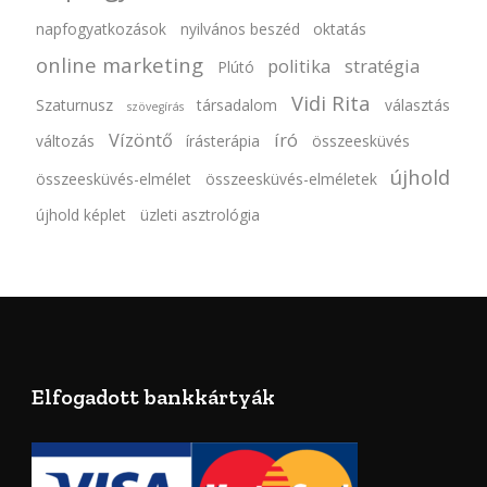
napfogyatkozások
nyilvános beszéd
oktatás
online marketing
politika
stratégia
Plútó
Vidi Rita
Szaturnusz
társadalom
választás
szövegírás
Vízöntő
író
változás
írásterápia
összeesküvés
újhold
összeesküvés-elmélet
összeesküvés-elméletek
újhold képlet
üzleti asztrológia
Elfogadott bankkártyák