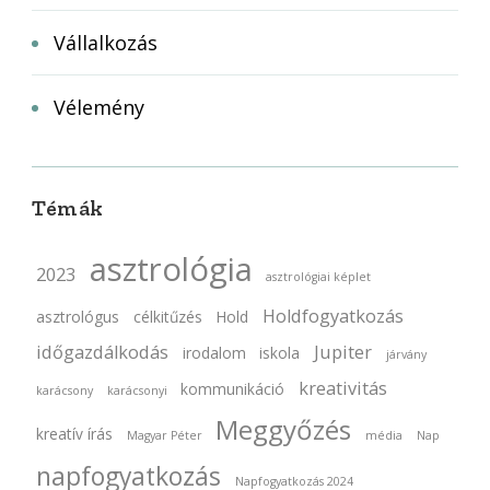
Vállalkozás
Vélemény
Témák
asztrológia
2023
asztrológiai képlet
Holdfogyatkozás
asztrológus
célkitűzés
Hold
időgazdálkodás
Jupiter
irodalom
iskola
járvány
kreativitás
kommunikáció
karácsony
karácsonyi
Meggyőzés
kreatív írás
Magyar Péter
média
Nap
napfogyatkozás
Napfogyatkozás 2024