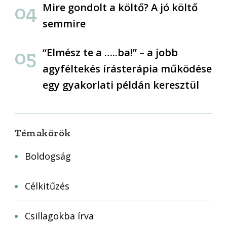
Mire gondolt a költő? A jó költő
semmire
“Elmész te a …..ba!” – a jobb
agyféltekés írásterápia működése
egy gyakorlati példán keresztül
Témakörök
Boldogság
Célkitűzés
Csillagokba írva