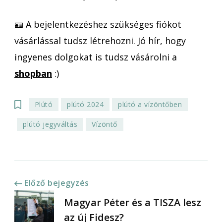
🪪 A bejelentkezéshez szükséges fiókot
vásárlással tudsz létrehozni. Jó hír, hogy
ingyenes dolgokat is tudsz vásárolni a
shopban
:)
Plútó
plútó 2024
plútó a vízöntőben
plútó jegyváltás
Vízöntő
Bejegyzések
Előző bejegyzés
Magyar Péter és a TISZA lesz
navigációja
az új Fidesz?