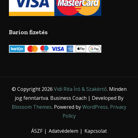
Barion fizetés
© Copyright 2026
Vidi Rita Író & Szakértő
. Minden
jog fenntartva.
Business Coach | Developed By
Blossom Themes
. Powered by
WordPress
.
Privacy
Policy
ÁSZF
Adatvédelem
Kapcsolat