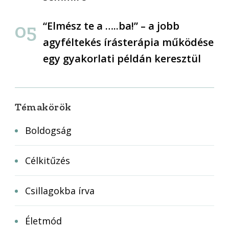
“Elmész te a …..ba!” – a jobb
agyféltekés írásterápia működése
egy gyakorlati példán keresztül
Témakörök
Boldogság
Célkitűzés
Csillagokba írva
Életmód