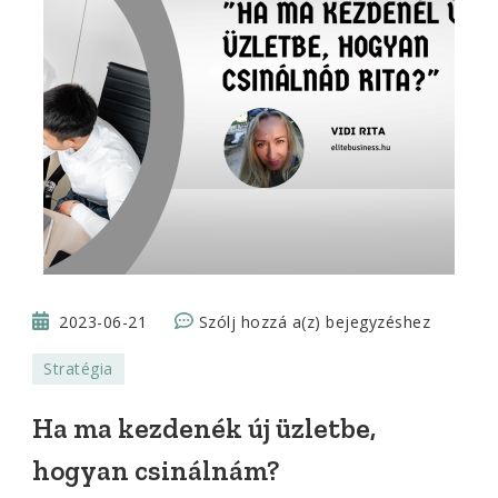
Ha
2023-06-21
Szólj hozzá a(z)
bejegyzéshez
ma
Stratégia
kezdenék
új
Ha ma kezdenék új üzletbe,
üzletbe,
hogyan csinálnám?
hogyan
csinálnám?