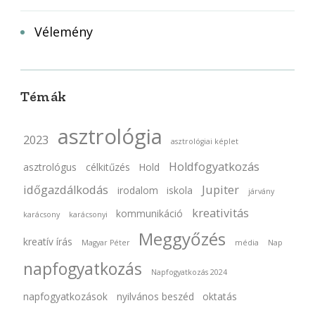
Vélemény
Témák
asztrológia
2023
asztrológiai képlet
Holdfogyatkozás
asztrológus
célkitűzés
Hold
időgazdálkodás
Jupiter
irodalom
iskola
járvány
kreativitás
kommunikáció
karácsony
karácsonyi
Meggyőzés
kreatív írás
Magyar Péter
média
Nap
napfogyatkozás
Napfogyatkozás 2024
napfogyatkozások
nyilvános beszéd
oktatás