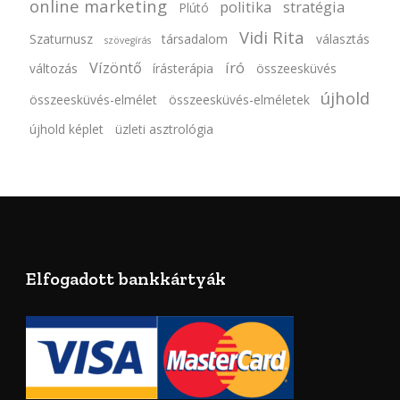
online marketing
politika
stratégia
Plútó
Vidi Rita
Szaturnusz
társadalom
választás
szövegírás
Vízöntő
író
változás
írásterápia
összeesküvés
újhold
összeesküvés-elmélet
összeesküvés-elméletek
újhold képlet
üzleti asztrológia
Elfogadott bankkártyák