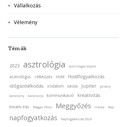
Vállalkozás
Vélemény
Témák
asztrológia
2023
asztrológiai képlet
Holdfogyatkozás
asztrológus
célkitűzés
Hold
időgazdálkodás
Jupiter
irodalom
iskola
járvány
kreativitás
kommunikáció
karácsony
karácsonyi
Meggyőzés
kreatív írás
Magyar Péter
média
Nap
napfogyatkozás
Napfogyatkozás 2024