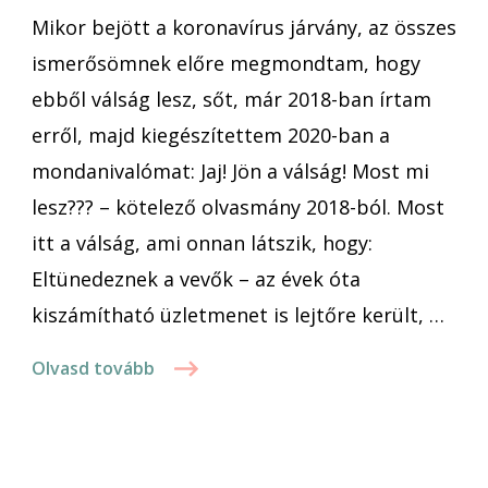
Mikor bejött a koronavírus járvány, az összes
tipp
ismerősömnek előre megmondtam, hogy
ebből válság lesz, sőt, már 2018-ban írtam
erről, majd kiegészítettem 2020-ban a
mondanivalómat: Jaj! Jön a válság! Most mi
lesz??? – kötelező olvasmány 2018-ból. Most
itt a válság, ami onnan látszik, hogy:
Eltünedeznek a vevők – az évek óta
kiszámítható üzletmenet is lejtőre került, …
Olvasd tovább