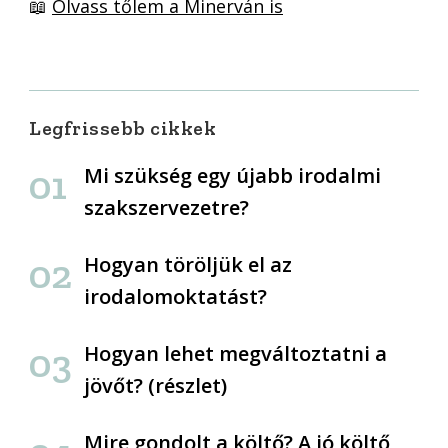
📖
Olvass tőlem a Minerván is
Legfrissebb cikkek
Mi szükség egy újabb irodalmi
szakszervezetre?
Hogyan töröljük el az
irodalomoktatást?
Hogyan lehet megváltoztatni a
jövőt? (részlet)
Mire gondolt a költő? A jó költő