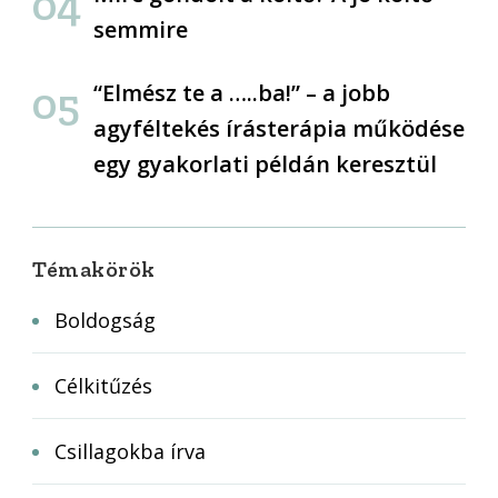
semmire
“Elmész te a …..ba!” – a jobb
agyféltekés írásterápia működése
egy gyakorlati példán keresztül
Témakörök
Boldogság
Célkitűzés
Csillagokba írva