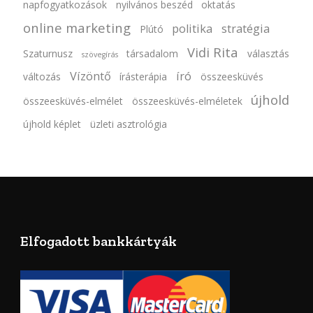
napfogyatkozások
nyilvános beszéd
oktatás
online marketing
politika
stratégia
Plútó
Vidi Rita
Szaturnusz
társadalom
választás
szövegírás
Vízöntő
író
változás
írásterápia
összeesküvés
újhold
összeesküvés-elmélet
összeesküvés-elméletek
újhold képlet
üzleti asztrológia
Elfogadott bankkártyák