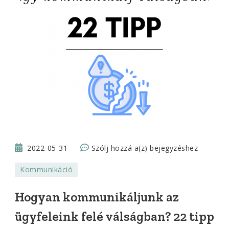
Hogyan
2022-05-31
Szólj hozzá a(z)
bejegyzéshez
kommunikáljunk
Kommunikáció
az
ügyfeleink
Hogyan kommunikáljunk az
felé
ügyfeleink felé válságban? 22 tipp
válságban?
22