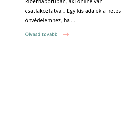
kiberháborúban, aki online van
csatlakoztatva… Egy kis adalék a netes
önvédelemhez, ha …
Olvasd tovább