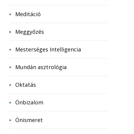
Meditáció
Meggyőzés
Mesterséges Intelligencia
Mundán asztrológia
Oktatás
Önbizalom
Önismeret