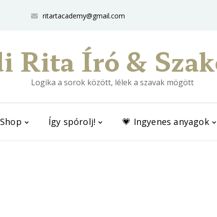
ritartacademy@gmail.com
i Rita Író & Szak
Logika a sorok között, lélek a szavak mögött
Shop
Így spórolj!
💗 Ingyenes anyagok