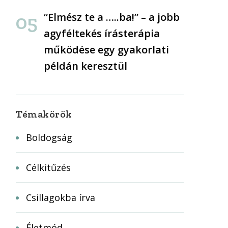
“Elmész te a …..ba!” – a jobb
agyféltekés írásterápia
működése egy gyakorlati
példán keresztül
Témakörök
Boldogság
Célkitűzés
Csillagokba írva
Életmód