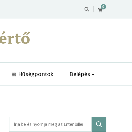
0
értő
🎀 Hűségpontok
Belépés
Keresés: