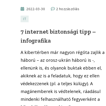
7
2022-03-30
2 hozzászólás
internet
IT
biztonsági
tipp
7 internet biztonsági tipp –
–
infografika
infografika
című
A kibertérben már nagyon régóta zajlik a
bejegyzéshez
háború – az orosz-ukrán háború is -,
ellenünk is, és olyanok buktak ebben el,
akiknek az is a feladatuk, hogy ez ellen
védekezzenek (pl. a teljes külügy). A
magánemberek is védtelenek, ráadásul
mindenki felhasználható fegyverként a