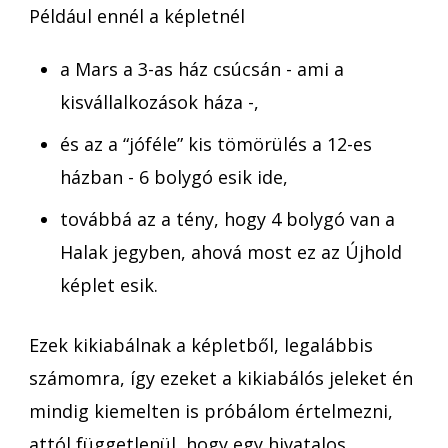
Például ennél a képletnél
a Mars a 3-as ház csúcsán - ami a
kisvállalkozások háza -,
és az a “jóféle” kis tömörülés a 12-es
házban - 6 bolygó esik ide,
továbbá az a tény, hogy 4 bolygó van a
Halak jegyben, ahová most ez az Újhold
képlet esik.
Ezek kikiabálnak a képletből, legalábbis
számomra, így ezeket a kikiabálós jeleket én
mindig kiemelten is próbálom értelmezni,
attól függetlenül, hogy egy hivatalos