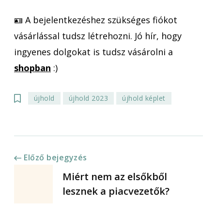
🪪 A bejelentkezéshez szükséges fiókot
vásárlással tudsz létrehozni. Jó hír, hogy
ingyenes dolgokat is tudsz vásárolni a
shopban
:)
újhold
újhold 2023
újhold képlet
Bejegyzések
Előző bejegyzés
Miért nem az elsőkből
navigációja
lesznek a piacvezetők?