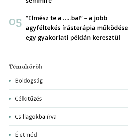
semmire
“Elmész te a …..ba!” – a jobb
agyféltekés írásterápia működése
egy gyakorlati példán keresztül
Témakörök
Boldogság
Célkitűzés
Csillagokba írva
Életmód