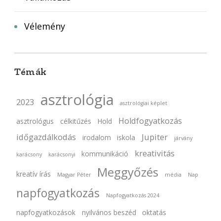
Vélemény
Témák
asztrológia
2023
asztrológiai képlet
Holdfogyatkozás
asztrológus
célkitűzés
Hold
időgazdálkodás
Jupiter
irodalom
iskola
járvány
kreativitás
kommunikáció
karácsony
karácsonyi
Meggyőzés
kreatív írás
Magyar Péter
média
Nap
napfogyatkozás
Napfogyatkozás 2024
napfogyatkozások
nyilvános beszéd
oktatás