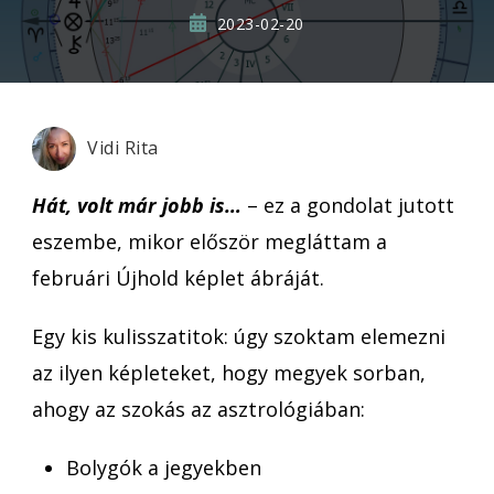
2023-02-20
Vidi Rita
Hát, volt már jobb is…
– ez a gondolat jutott
eszembe, mikor először megláttam a
februári Újhold képlet ábráját.
Egy kis kulisszatitok: úgy szoktam elemezni
az ilyen képleteket, hogy megyek sorban,
ahogy az szokás az asztrológiában:
Bolygók a jegyekben