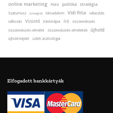
online marketing
politika
stratégia
Plútó
Vidi Rita
Szaturnusz
társadalom
választás
szövegírás
Vízöntő
író
változás
írásterápia
összeesküvés
újhold
összeesküvés-elmélet
összeesküvés-elméletek
újhold képlet
üzleti asztrológia
Elfogadott bankkártyák