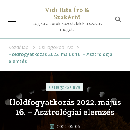
Vidi Rita Író &
Szakértő
Logika a sorok között, lélek a szavak
mögött
Kezdőlap
Csillagokba írva
Holdfogyatkozás 2022. május 16. – Asztrológiai
elemzés
Csillagokba írva
Holdfogyatkozás 2022. május
16. – Asztrológiai elemzés
2022-05-06