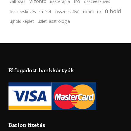
Vízöntő
író
változás
írásterápia
összeesküvés
újhold
összeesküvés-elmélet
összeesküvés-elméletek
újhold képlet
üzleti asztrológia
Elfogadott bankkártyák
Barion fizetés