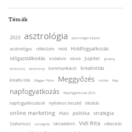
Témák
asztrológia
2023
asztrológiai képlet
Holdfogyatkozás
asztrológus
célkitűzés
Hold
időgazdálkodás
Jupiter
irodalom
iskola
járvány
kreativitás
kommunikáció
karácsony
karácsonyi
Meggyőzés
kreatív írás
Magyar Péter
média
Nap
napfogyatkozás
Napfogyatkozás 2024
napfogyatkozások
nyilvános beszéd
oktatás
online marketing
politika
stratégia
Plútó
Vidi Rita
Szaturnusz
társadalom
választás
szövegírás