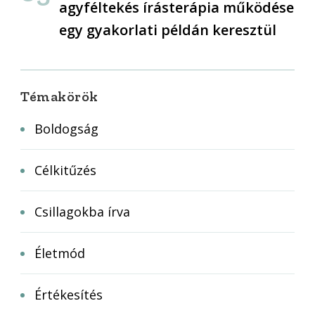
agyféltekés írásterápia működése
egy gyakorlati példán keresztül
Témakörök
Boldogság
Célkitűzés
Csillagokba írva
Életmód
Értékesítés